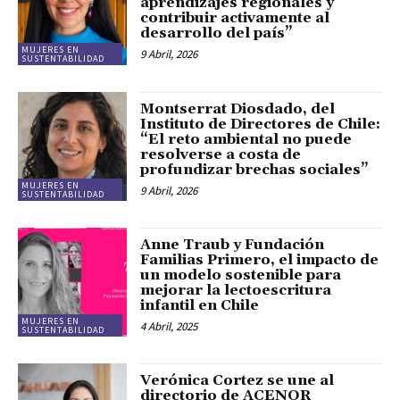
aprendizajes regionales y
contribuir activamente al
desarrollo del país”
MUJERES EN
9 Abril, 2026
SUSTENTABILIDAD
Montserrat Diosdado, del
Instituto de Directores de Chile:
“El reto ambiental no puede
resolverse a costa de
profundizar brechas sociales”
MUJERES EN
9 Abril, 2026
SUSTENTABILIDAD
Anne Traub y Fundación
Familias Primero, el impacto de
un modelo sostenible para
mejorar la lectoescritura
infantil en Chile
MUJERES EN
4 Abril, 2025
SUSTENTABILIDAD
Verónica Cortez se une al
directorio de ACENOR