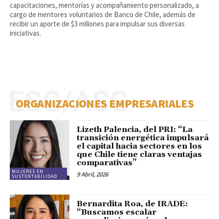
capacitaciones, mentorías y acompañamiento personalizado, a
cargo de mentores voluntarios de Banco de Chile, además de
recibir un aporte de $3 millones para impulsar sus diversas
iniciativas.
ESG/ASG
ORGANIZACIONES EMPRESARIALES
Lizeth Palencia, del PRI: “La
transición energética impulsará
el capital hacia sectores en los
que Chile tiene claras ventajas
comparativas”
MUJERES EN
9 Abril, 2026
SUSTENTABILIDAD
Bernardita Roa, de IRADE:
“Buscamos escalar