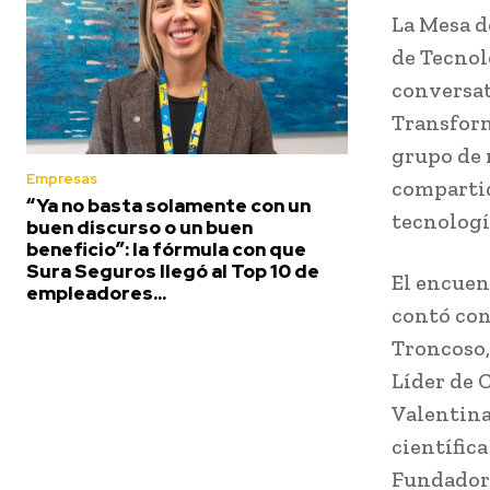
La Mesa d
de Tecnolo
conversat
Transform
grupo de 
Empresas
compartid
“Ya no basta solamente con un
tecnologí
buen discurso o un buen
beneficio”: la fórmula con que
Sura Seguros llegó al Top 10 de
El encuent
empleadores...
contó con
Troncoso
Líder de 
Valentina
científic
Fundadora