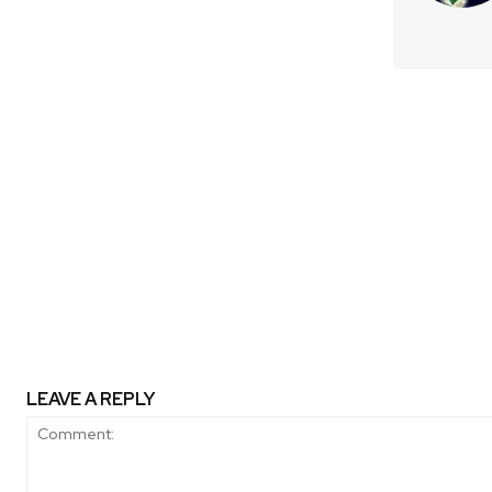
Previous article
Fundadoras Business Festival: E
emprendimiento femenino má
Latinoamérica llega a Chile co
edición
LEAVE A REPLY