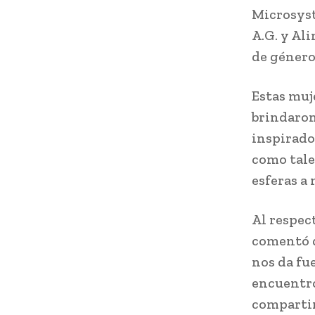
Microsyst
A.G. y Al
de géner
Estas muje
brindaron
inspirado
como tales
esferas a 
Al respec
comentó q
nos da fu
encuentr
compartir