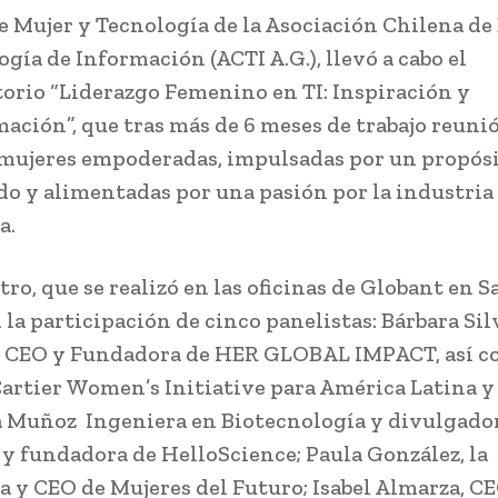
e Mujer y Tecnología de la Asociación Chilena d
gía de Información (ACTI A.G.), llevó a cabo el
orio “Liderazgo Femenino en TI: Inspiración y
ación”, que tras más de 6 meses de trabajo reunió
mujeres empoderadas, impulsadas por un propós
o y alimentadas por una pasión por la industria 
a.
ro, que se realizó en las oficinas de Globant en S
 la participación de cinco panelistas: Bárbara Sil
, CEO y Fundadora de HER GLOBAL IMPACT, así c
Cartier Women’s Initiative para América Latina y 
 Muñoz Ingeniera en Biotecnología y divulgado
a y fundadora de HelloScience; Paula González, la
 y CEO de Mujeres del Futuro; Isabel Almarza, C