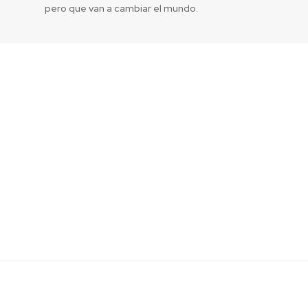
pero que van a cambiar el mundo.
l festival de
Fundadora de
s grande de
100 Latinos 
n su segunda