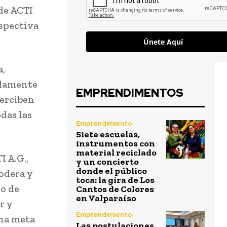
de ACTI
spectiva
Únete Aquí
a,
ndamente
EMPRENDIMENTOS
perciben
odas las
Emprendimiento
Siete escuelas,
instrumentos con
material reciclado
I A.G.,
y un concierto
donde el público
odera y
toca: la gira de Los
po de
Cantos de Colores
en Valparaíso
r y
Emprendimiento
una meta
Las postulaciones