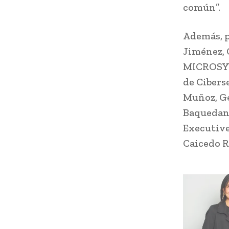
común”.
Además, p
Jiménez, 
MICROSYS
de Cibers
Muñoz, Ge
Baquedano
Executive
Caicedo R