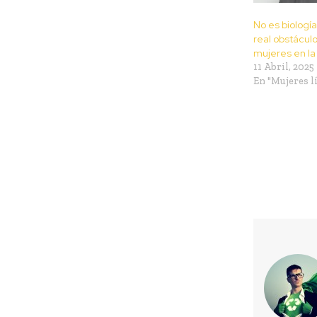
No es biología
real obstáculo
mujeres en la
11 Abril, 2025
En "Mujeres l