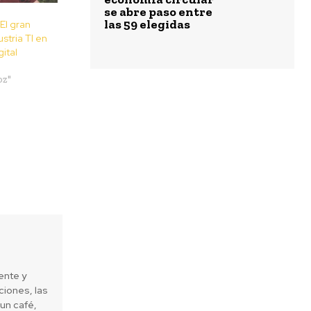
se abre paso entre
las 59 elegidas
El gran
ustria TI en
gital
oz"
ente y
iones, las
un café,