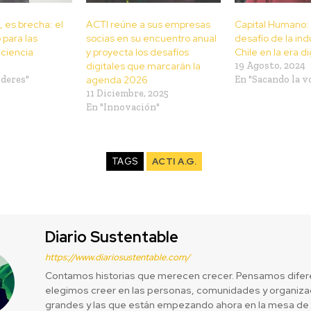
, es brecha: el
ACTI reúne a sus empresas
Capital Humano: 
 para las
socias en su encuentro anual
desafío de la ind
 ciencia
y proyecta los desafíos
Chile en la era di
digitales que marcarán la
19 Agosto, 2024
íderes"
agenda 2026
En "Sacando la v
11 Diciembre, 2025
En "Innovación"
TAGS
ACTI A.G.
Diario Sustentable
https://www.diariosustentable.com/
Contamos historias que merecen crecer. Pensamos difer
elegimos creer en las personas, comunidades y organizac
grandes y las que están empezando ahora en la mesa de 