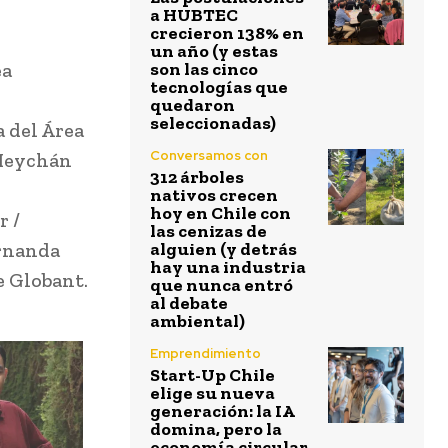
a HUBTEC
crecieron 138% en
un año (y estas
ea
son las cinco
tecnologías que
quedaron
seleccionadas)
 del Área
Conversamos con
 Meychán
312 árboles
nativos crecen
hoy en Chile con
r /
las cenizas de
ernanda
alguien (y detrás
hay una industria
 Globant.
que nunca entró
al debate
ambiental)
Emprendimiento
Start-Up Chile
elige su nueva
generación: la IA
domina, pero la
economía circular