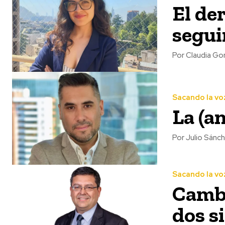
El de
segui
Por Claudia Gon
Sacando la vo
La (an
Por Julio Sánch
Sacando la vo
Cambi
dos s