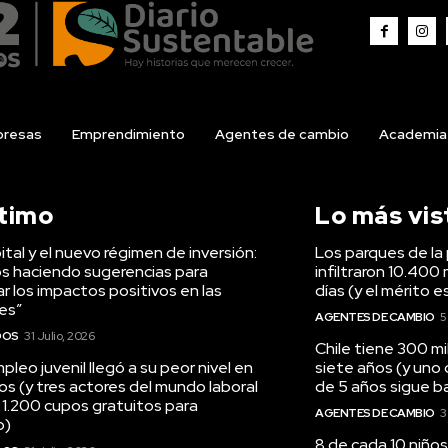
resas
Emprendimiento
Agentes de cambio
Academia
ltimo
Lo más vis
tal y el nuevo régimen de inversión:
Los parques de la 
s haciendo sugerencias para
infiltraron 10.400 
r los impactos positivos en las
días (y el mérito e
es”
AGENTES DE CAMBIO
5
DOS
31 Julio, 2026
Chile tiene 300 m
pleo juvenil llegó a su peor nivel en
siete años (y uno
os (y tres actores del mundo laboral
de 5 años sigue baj
 1.200 cupos gratuitos para
AGENTES DE CAMBIO
3
o)
8 de cada 10 niños