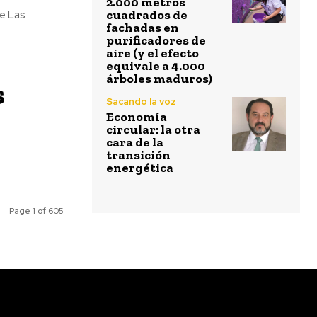
2.000 metros
cuadrados de
e Las
fachadas en
purificadores de
aire (y el efecto
equivale a 4.000
árboles maduros)
s
Sacando la voz
Economía
circular: la otra
cara de la
transición
energética
Page 1 of 605