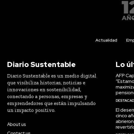
Actualidad
Emp
Diario Sustentable
Lo ú
AFP Capi
Diario Sustentable es un medio digital
“Estamo
que visibiliza historias, noticias e
maximiza
innovaciones en sostenibilidad,
pension
conectando a personas, empresas y
DESTACA
emprendedores que están impulsando
El desem
un impacto positivo.
cinco añ
abrieron
About us
revertirl
Contact us