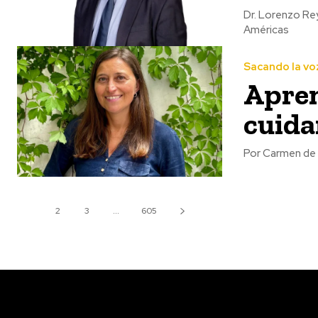
Dr. Lorenzo Re
Américas
Sacando la vo
Apren
cuida
Por Carmen de 
1
2
3
...
605