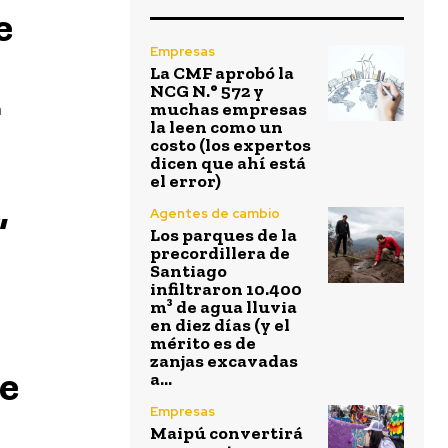
e
Empresas
La CMF aprobó la
NCG N.° 572 y
muchas empresas
a
la leen como un
costo (los expertos
dicen que ahí está
el error)
Agentes de cambio
”
Los parques de la
precordillera de
Santiago
infiltraron 10.400
m³ de agua lluvia
en diez días (y el
mérito es de
zanjas excavadas
de
a...
Empresas
Maipú convertirá