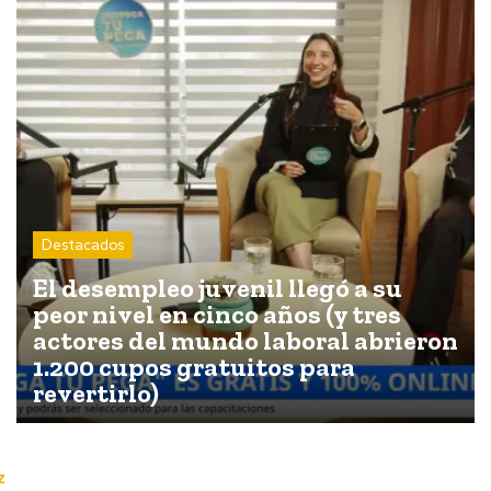
Destacados
El desempleo juvenil llegó a su
peor nivel en cinco años (y tres
actores del mundo laboral abrieron
1.200 cupos gratuitos para
revertirlo)
z