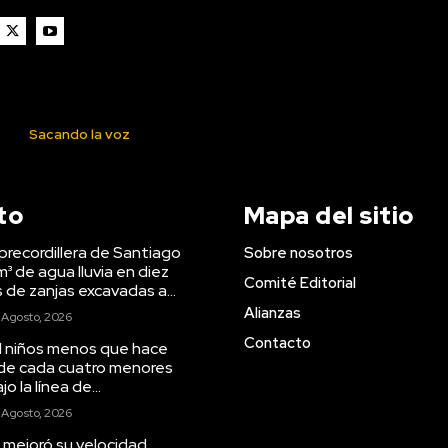
Sacando la voz
to
Mapa del sitio
precordillera de Santiago
Sobre nosotros
m³ de agua lluvia en diez
Comité Editorial
s de zanjas excavadas a...
Alianzas
 Agosto, 2026
Contacto
il niños menos que hace
 de cada cuatro menores
o la línea de...
 Agosto, 2026
 mejoró su velocidad