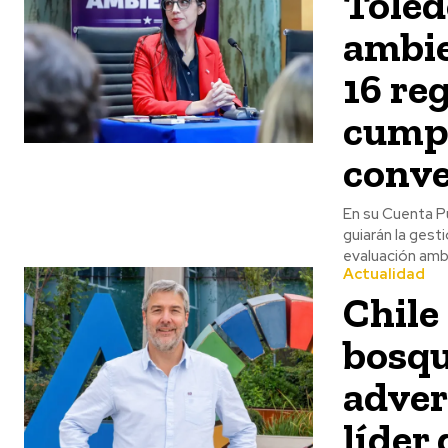
Toledo
ambie
16 re
cumpl
conve
En su Cuenta Pú
guiarán la gest
evaluación ambi
Actualidad
Chile
bosqu
adver
líder