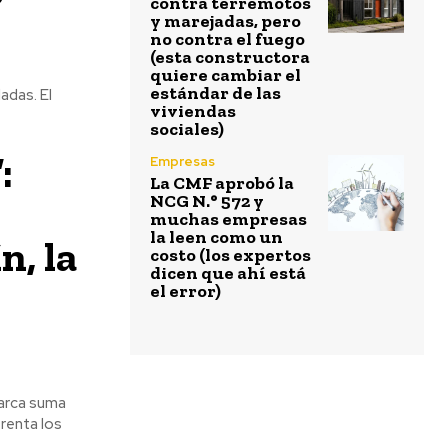
contra terremotos
y marejadas, pero
no contra el fuego
(esta constructora
quiere cambiar el
estándar de las
adas. El
viviendas
sociales)
:
Empresas
La CMF aprobó la
NCG N.° 572 y
muchas empresas
la leen como un
n, la
costo (los expertos
dicen que ahí está
el error)
marca suma
renta los