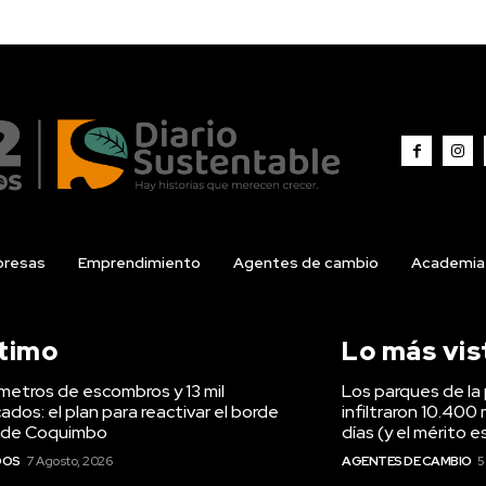
resas
Emprendimiento
Agentes de cambio
Academia
ltimo
Lo más vis
ómetros de escombros y 13 mil
Los parques de la 
ados: el plan para reactivar el borde
infiltraron 10.400 
 de Coquimbo
días (y el mérito e
DOS
7 Agosto, 2026
AGENTES DE CAMBIO
5