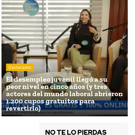
Destacados
El desempleo juvenil llegó a su
peor nivel en cinco años (y tres
actores del mundo laboral abrieron
1.200 cupos gratuitos para
revertirlo)
NO TE LO PIERDAS