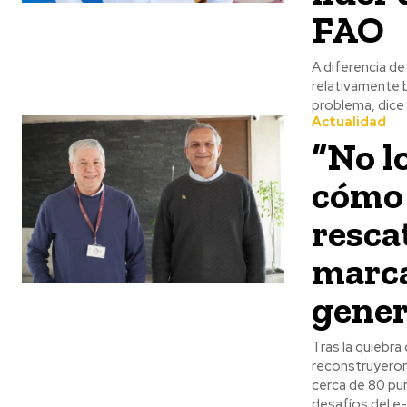
FAO
A diferencia de
relativamente b
problema, dice 
Actualidad
“No l
cómo 
rescat
marca
gener
Tras la quiebra
reconstruyeron
cerca de 80 pun
desafíos del e-c