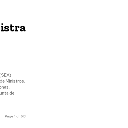
istra
 (SEA)
de Ministros.
onas,
Page 1 of 613