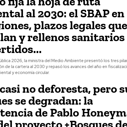
 fija la hoja de ruta
ntal al 2030: el SBAP en 
giones, plazos legales que
an y rellenos sanitarios
rtidos...
blica 2026, la ministra del Medio Ambiente presentó los tres pila
ión de la cartera al 2030 y repasó los avances del año en fiscalizac
ental y economía circular.
 casi no deforesta, pero s
es se degradan: la
tencia de Pablo Honeym
 del proyecto +Bosques d