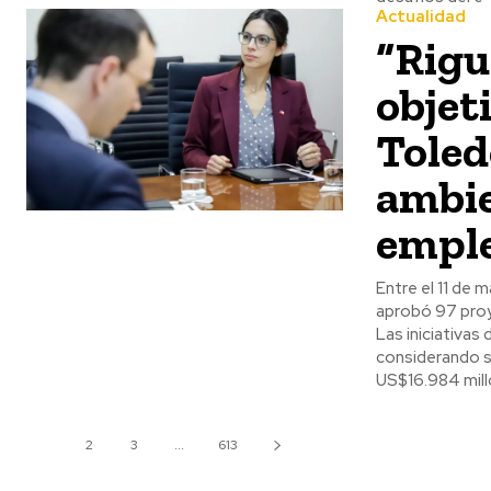
Actualidad
“Rigu
objet
Toled
ambie
empl
Entre el 11 de 
aprobó 97 proy
Las iniciativas
considerando sus etapas 
US$16.984 mill
1
2
3
...
613