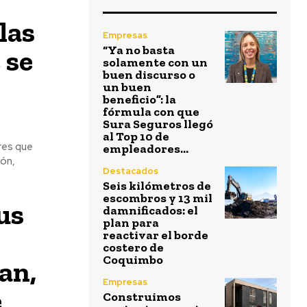
las
Empresas
“Ya no basta
 se
solamente con un
buen discurso o
un buen
beneficio”: la
fórmula con que
Sura Seguros llegó
al Top 10 de
res que
empleadores...
ión,
Destacados
Seis kilómetros de
escombros y 13 mil
us
damnificados: el
plan para
reactivar el borde
costero de
Coquimbo
an,
Empresas
e
Construimos