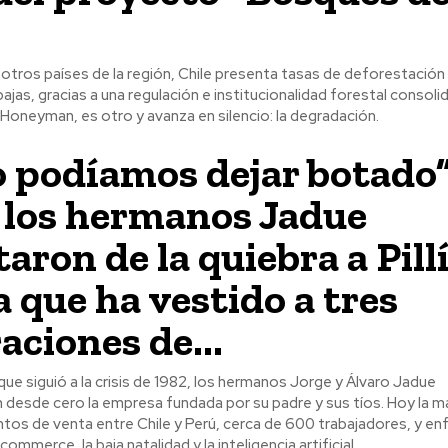
 otros países de la región, Chile presenta tasas de deforestación
ajas, gracias a una regulación e institucionalidad forestal consolid
Honeyman, es otro y avanza en silencio: la degradación.
o podíamos dejar botado”
los hermanos Jadue
aron de la quiebra a Pillí
 que ha vestido a tres
aciones de...
 que siguió a la crisis de 1982, los hermanos Jorge y Álvaro Jadue
 desde cero la empresa fundada por su padre y sus tíos. Hoy la 
tos de venta entre Chile y Perú, cerca de 600 trabajadores, y enf
ommerce, la baja natalidad y la inteligencia artificial.