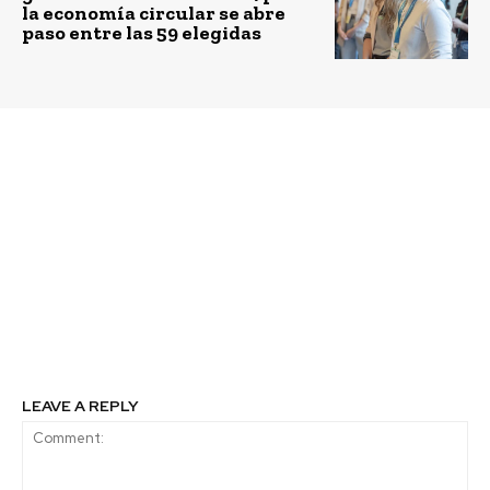
la economía circular se abre
paso entre las 59 elegidas
Previous article
Next article
Ir al trabajo en
“La economía circular
bicicleta: cuatro
no puede ser simbólica”:
historias que
Sodimac impulsa
demuestran que sí es
soluciones junto a
posible (y
proveedores para
transformador)
reducir su huella y
escalar la
sostenibilidad en el
retail
LEAVE A REPLY