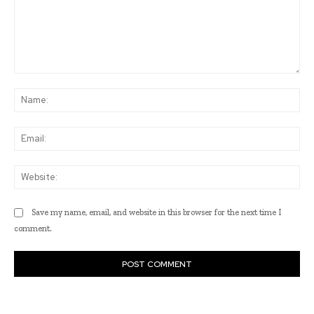
Comment:
Na
Ema
Web
Save my name, email, and website in this browser for the next time I
comment.