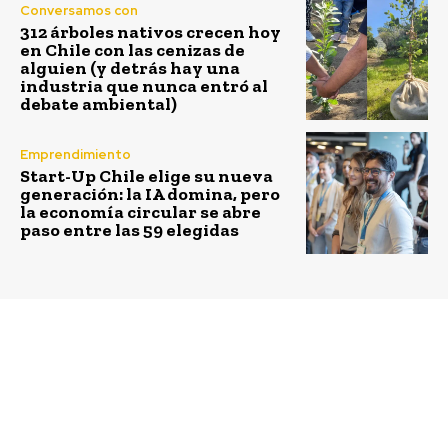
Conversamos con
312 árboles nativos crecen hoy
en Chile con las cenizas de
alguien (y detrás hay una
industria que nunca entró al
debate ambiental)
Emprendimiento
Start-Up Chile elige su nueva
generación: la IA domina, pero
la economía circular se abre
paso entre las 59 elegidas
Previous article
Next article
Sondeo de
Recomendaciones
Trabajando.com revela
prácticas para
que un 41% de los
promover la
colaboradores buscaría
Diversidad, Equidad e
un trabajo híbrido si es
Inclusión en las