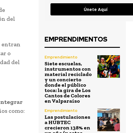
 de
Únete Aquí
ón del
EMPRENDIMENTOS
e entran
ar o
Emprendimiento
idad del
Siete escuelas,
instrumentos con
material reciclado
y un concierto
donde el público
toca: la gira de Los
Cantos de Colores
en Valparaíso
integrar
ios como:
Emprendimiento
Las postulaciones
a HUBTEC
crecieron 138% en