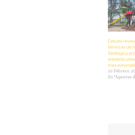
Estudio revel
térmicas de h
Santiago y pr
arbolado urba
más vulnerab
20 Febrero, 2
En "Agentes d