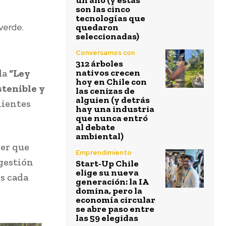
un año (y estas
son las cinco
tecnologías que
verde.
quedaron
seleccionadas)
Conversamos con
312 árboles
da
“Ley
nativos crecen
hoy en Chile con
stenible y
las cenizas de
alguien (y detrás
lientes
hay una industria
que nunca entró
al debate
ambiental)
der que
Emprendimiento
 gestión
Start-Up Chile
elige su nueva
s cada
generación: la IA
domina, pero la
economía circular
se abre paso entre
las 59 elegidas