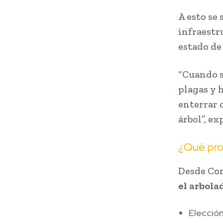
A esto se
infraestru
estado de 
“Cuando s
plagas y 
enterrar c
árbol”, ex
¿Qué pro
Desde Cor
el arbola
Elección