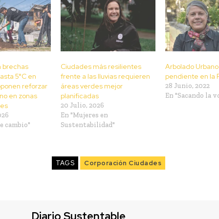
a brechas
Ciudades más resilientes
Arbolado Urbano:
asta 5°C en
frente a las lluvias requieren
pendiente en la
oponen reforzar
áreas verdes mejor
28 Junio, 2022
no en zonas
planificadas
En "Sacando la v
les
20 Julio, 2026
026
En "Mujeres en
e cambio"
Sustentabilidad"
TAGS
Corporación Ciudades
Diario Sustentable