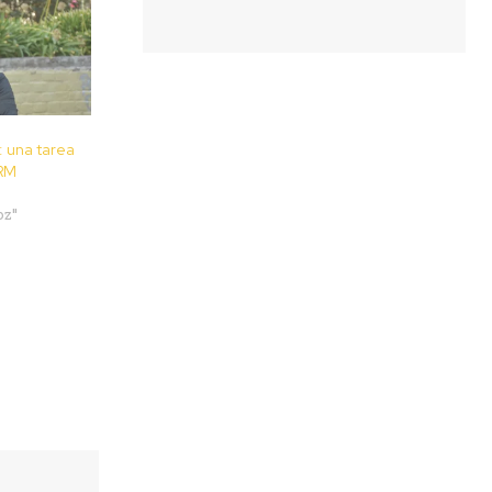
 una tarea
 RM
oz"