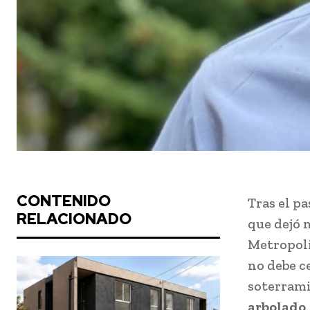
CONTENIDO
Tras el pa
RELACIONADO
que dejó 
Metropoli
no debe c
soterrami
arbolado
.