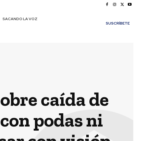
SACANDO LA VOZ
SUSCRÍBETE
obre caída de
 con podas ni
car con visión