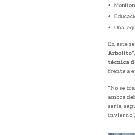
Monitor
Educació
Una leg
En este s
Arbolito”
técnica d
frente a 
“No se tra
ambos deb
seria, se
invierno”