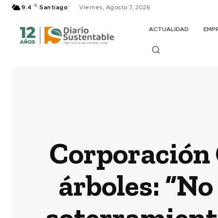
C
9.4
Santiago
Viernes, Agosto 7, 2026
ACTUALIDAD
EMP
Corporación 
árboles: “No
soterramiento