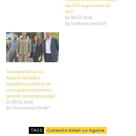
de CO2 equivalente al
año”
29 Abril, 2024
En "carbono neutral"
Conexión Kimal–Lo
Aguirre incorpora
plataforma satelital de
Lemu para monitoreo y
gestión de biodiversidad
22 Abril, 2025
En "Conciencia Verde"
TAGS
Conexión Kimal–Lo Aguirre