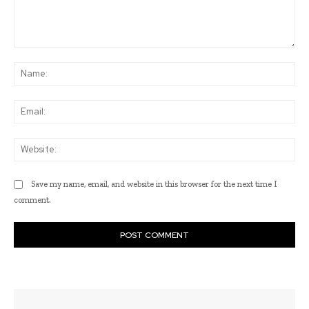
Comment:
Na
Ema
Web
Save my name, email, and website in this browser for the next time I
comment.