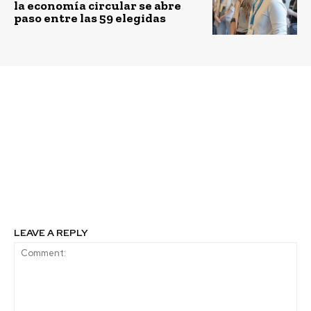
la economía circular se abre
paso entre las 59 elegidas
Previous article
Next article
Academia de los
“La ciudad de las
Principios de Banca
oportunidades”: Curso
Responsable de la ONU:
en línea gratuito sobre
Una oportunidad para
educación financiera
crear la banca del
para profesores abre
futuro
convocatoria para su
sexta edición
LEAVE A REPLY