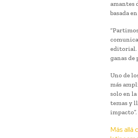
amantes d
basada en 
“Partimos
comunicac
editorial
ganas de p
Uno de lo
más ampli
solo en l
temas y l
impacto”.
Más allá 