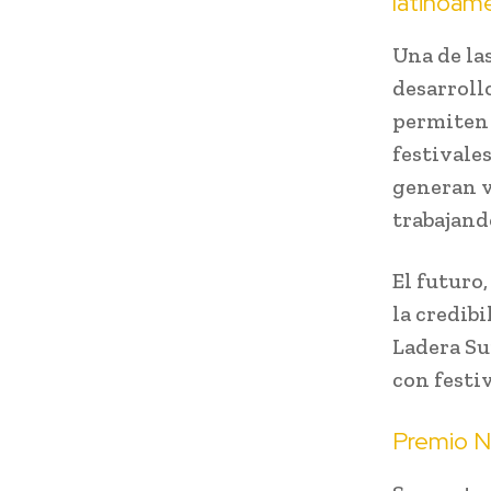
latinoam
Una de la
desarroll
permiten 
festivale
generan v
trabajando
El futuro
la credib
Ladera Su
con festiv
Premio Na