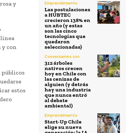
urosa y
Emprendimiento
Las postulaciones
a HUBTEC
crecieron 138% en
un año (y estas
o
son las cinco
tecnologías que
 línea
quedaron
 y con
seleccionadas)
Conversamos con
312 árboles
nativos crecen
a públicos
hoy en Chile con
las cenizas de
quedarse
alguien (y detrás
hay una industria
icar estos
que nunca entró
adero
al debate
ambiental)
Emprendimiento
Start-Up Chile
elige su nueva
generación: la IA