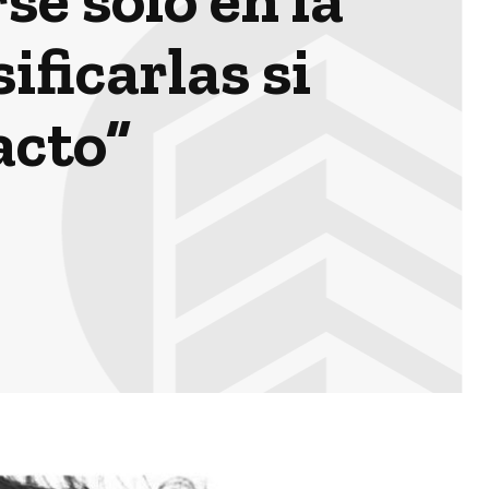
ficarlas si
acto”