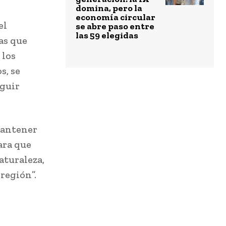
domina, pero la
economía circular
el
se abre paso entre
las 59 elegidas
as que
 los
s, se
eguir
mantener
ara que
aturaleza,
 región”.