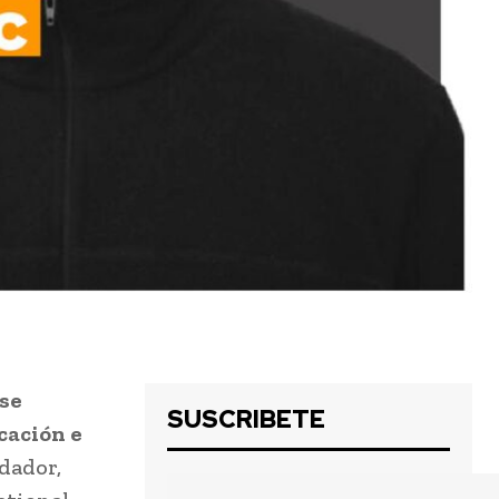
 se
SUSCRIBETE
cación e
dador,