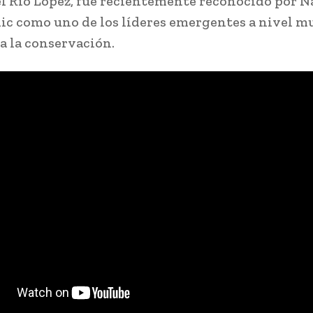
l Río López, fue recientemente reconocido por N
c como uno de los líderes emergentes a nivel m
 a la conservación.