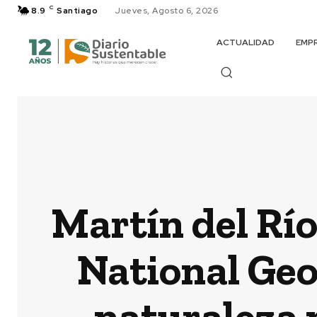
C
8.9
Santiago
Jueves, Agosto 6, 2026
ACTUALIDAD
EMP
Martín del Río
National Geo
naturaleza 