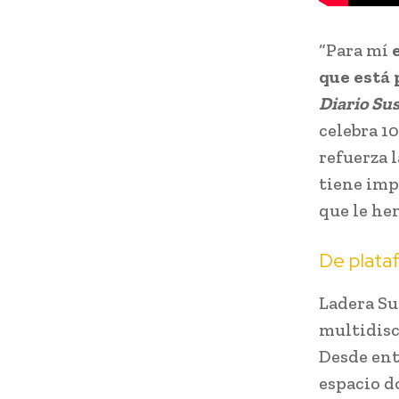
“Para mí
que está 
Diario Su
celebra 1
refuerza 
tiene imp
que le he
De plata
Ladera Sur
multidisc
Desde ent
espacio d