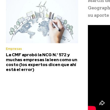
Martín de
Geographi
su aporte
Empresas
La CMF aprobó la NCG N.° 572 y
muchas empresas la leen como un
costo (los expertos dicen que ahí
está el error)