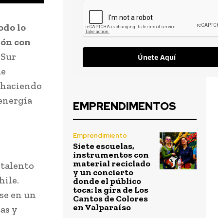
odo lo
ión con
 Sur
Únete Aquí
ue
s haciendo
 energía
EMPRENDIMENTOS
Emprendimiento
Siete escuelas,
instrumentos con
material reciclado
 talento
y un concierto
hile.
donde el público
toca: la gira de Los
se en un
Cantos de Colores
en Valparaíso
as y