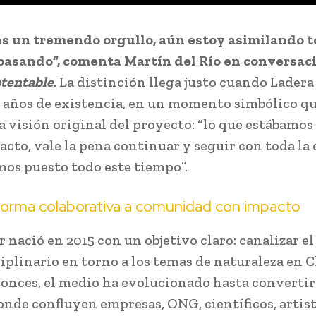
es un tremendo orgullo, aún estoy asimilando t
pasando”, comenta Martín del Río en conversac
stentable
.
La distinción llega justo cuando Ladera
0 años de existencia, en un momento simbólico q
la visión original del proyecto: “lo que estábamo
acto, vale la pena continuar y seguir con toda la
mos puesto todo este tiempo”.
forma colaborativa a comunidad con impacto
 nació en 2015 con un objetivo claro: canalizar el
iplinario en torno a los temas de naturaleza en C
onces, el medio ha evolucionado hasta convertir
onde confluyen empresas, ONG, científicos, artist