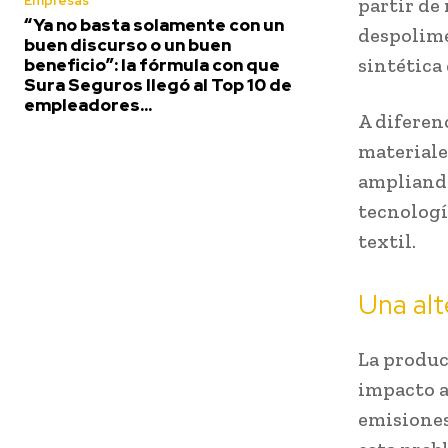
Empresas
partir de 
“Ya no basta solamente con un
despolime
buen discurso o un buen
sintética 
beneficio”: la fórmula con que
Sura Seguros llegó al Top 10 de
empleadores...
A diferen
materiale
ampliando 
tecnologí
textil.
Una alt
La produc
impacto a
emisiones