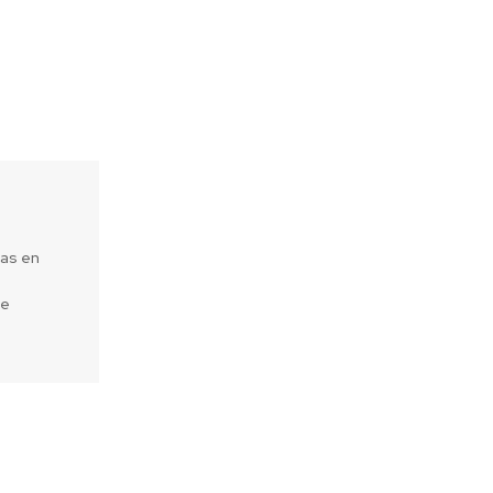
eas en
de
Next article