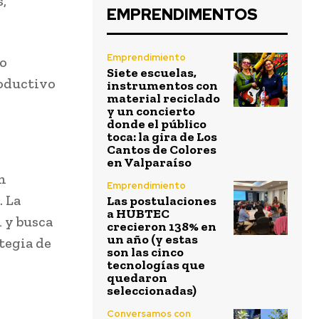
,
EMPRENDIMENTOS
Emprendimiento
do
Siete escuelas,
roductivo
instrumentos con
material reciclado
y un concierto
donde el público
toca: la gira de Los
Cantos de Colores
en Valparaíso
n
Emprendimiento
. La
Las postulaciones
a HUBTEC
 y busca
crecieron 138% en
un año (y estas
tegia de
son las cinco
tecnologías que
quedaron
seleccionadas)
Conversamos con