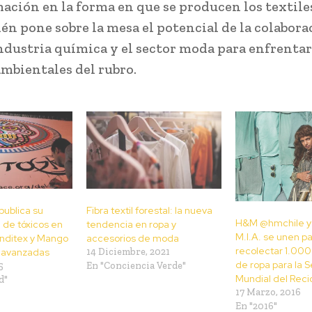
ación en la forma en que se producen los textiles
én pone sobre la mesa el potencial de la colabora
industria química y el sector moda para enfrentar
ambientales del rubro.
ublica su
Fibra textil forestal: la nueva
H&M @hmchile y l
 de tóxicos en
tendencia en ropa y
M.I.A. se unen p
Inditex y Mango
accesorios de moda
recolectar 1.000
s avanzadas
14 Diciembre, 2021
de ropa para la
5
En "Conciencia Verde"
Mundial del Reci
d"
17 Marzo, 2016
En "2016"