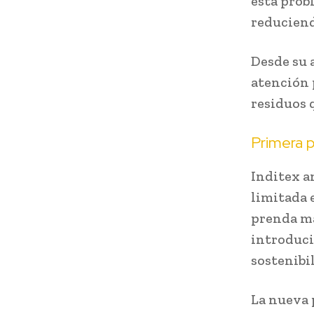
esta prob
reduciend
Desde su 
atención 
residuos 
Primera 
Inditex a
limitada 
prenda ma
introduci
sostenibi
La nueva 