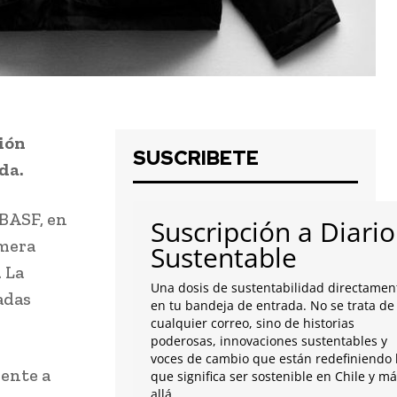
ión
SUSCRIBETE
da.
 BASF, en
Suscripción a Diario
imera
Sustentable
 La
Una dosis de sustentabilidad directamen
adas
en tu bandeja de entrada. No se trata de
cualquier correo, sino de historias
poderosas, innovaciones sustentables y
voces de cambio que están redefiniendo 
mente a
que significa ser sostenible en Chile y m
allá.