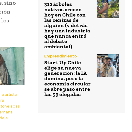
, sino
312 árboles
nativos crecen
ción
hoy en Chile con
 los
las cenizas de
alguien (y detrás
hay una industria
que nunca entró
al debate
ambiental)
Emprendimiento
Start-Up Chile
elige su nueva
generación: la IA
domina, pero la
economía circular
se abre paso entre
las 59 elegidas
a artista
ara
 toneladas
 Semana
claje