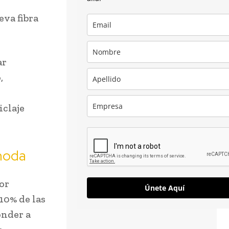
va fibra
ar
,
iclaje
 moda
or
Únete Aquí
10% de las
onder a