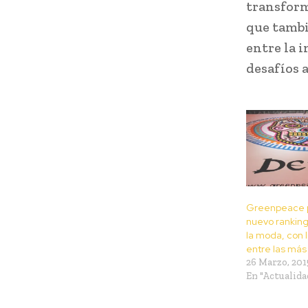
transform
que tambi
entre la 
desafíos 
Greenpeace p
nuevo ranking
la moda, con 
entre las má
26 Marzo, 201
En "Actualida