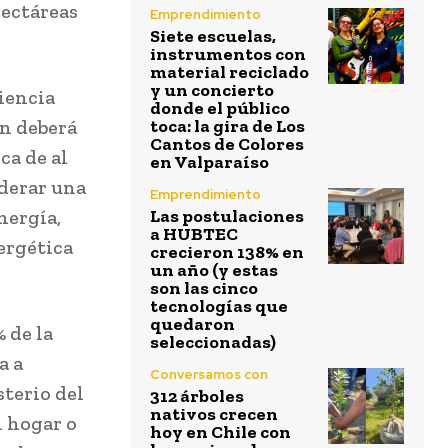
hectáreas
Emprendimiento
Siete escuelas,
instrumentos con
material reciclado
y un concierto
ciencia
donde el público
an deberá
toca: la gira de Los
Cantos de Colores
ca de al
en Valparaíso
iderar una
Emprendimiento
nergía,
Las postulaciones
a HUBTEC
ergética
crecieron 138% en
un año (y estas
son las cinco
tecnologías que
quedaron
 de la
seleccionadas)
a a
Conversamos con
sterio del
312 árboles
nativos crecen
n hogar o
hoy en Chile con