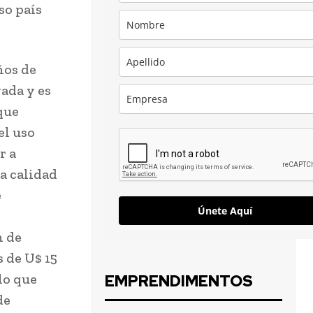
so país
ños de
ada y es
que
el uso
r a
a calidad
e
Únete Aquí
n de
 de U$ 15
lo que
EMPRENDIMENTOS
de