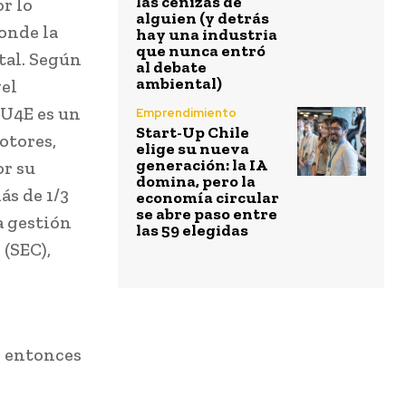
las cenizas de
r lo
alguien (y detrás
donde la
hay una industria
que nunca entró
tal. Según
al debate
ambiental)
vel
 U4E es un
Emprendimiento
Start-Up Chile
otores,
elige su nueva
generación: la IA
or su
domina, pero la
ás de 1/3
economía circular
se abre paso entre
a gestión
las 59 elegidas
 (SEC),
í entonces