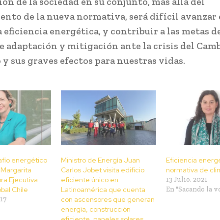
ión de la sociedad en su conjunto, más allá del
nto de la nueva normativa, será difícil avanzar
 eficiencia energética, y contribuir a las metas d
e adaptación y mitigación ante la crisis del Cam
 y sus graves efectos para nuestras vidas.
afío energético
Ministro de Energía Juan
Eficiencia energé
 Margarita
Carlos Jobet visita edificio
normativa de cli
ra Ejecutiva
eficiente único en
13 Julio, 2021
bal Chile
Latinoamérica que cuenta
En "Sacando la v
017
con ascensores que generan
energía, construcción
eficiente, paneles solares,