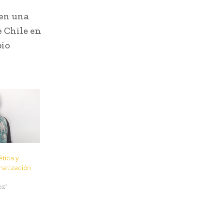
 en una
e Chile en
bio
tica y
matización
oz"