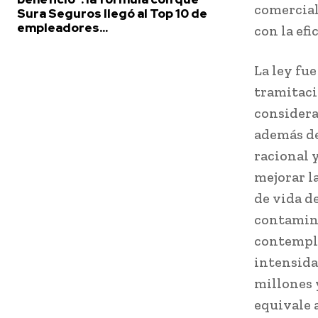
comercial
Sura Seguros llegó al Top 10 de
empleadores...
con la efi
La ley fu
tramitaci
considera
además de
racional 
mejorar l
de vida d
contamina
contempla
intensida
millones 
equivale 