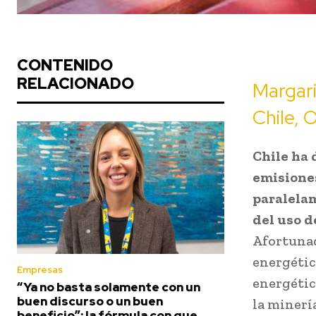
CONTENIDO
RELACIONADO
Margari
Chile,
Chile ha 
emisiones
paralelam
del uso d
Afortunad
energétic
Empresas
energétic
“Ya no basta solamente con un
buen discurso o un buen
la minerí
beneficio”: la fórmula con que