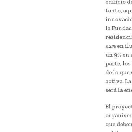
edificio 
tanto, aq
innovació
la Fundac
residenci
42% en il
un 9% en 
parte, lo
de lo que 
activa. L
será la en
El proyec
organismo
que debem