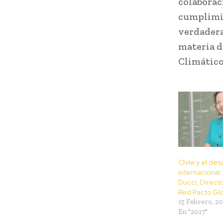
colaborac
cumplimie
verdadera
materia d
Climático
Chile y el des
internacional.
Ducci, Directo
Red Pacto Glo
15 Febrero, 2
En "2017"