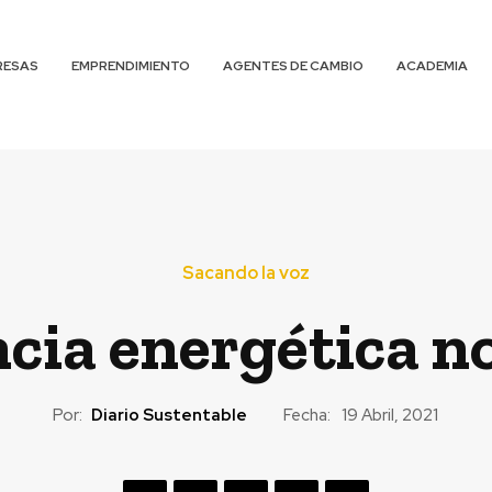
RESAS
EMPRENDIMIENTO
AGENTES DE CAMBIO
ACADEMIA
Sacando la voz
encia energética n
Por:
Diario Sustentable
Fecha:
19 Abril, 2021