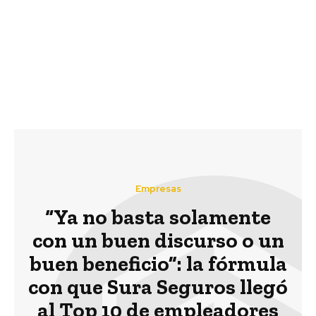
2020 de Manuka
osorninos formalizan
entrega 3.703 terneros
alianza con empresa
machos en La
Manuka para fortalecer
Araucanía, Los Ríos y
sus negocios
Los Lagos