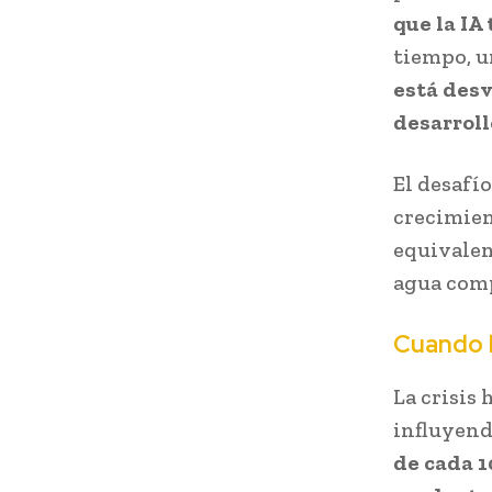
que la IA
tiempo, 
está desv
desarroll
El desafío
crecimien
equivalen
agua comp
Cuando l
La crisis 
influyend
de cada 1