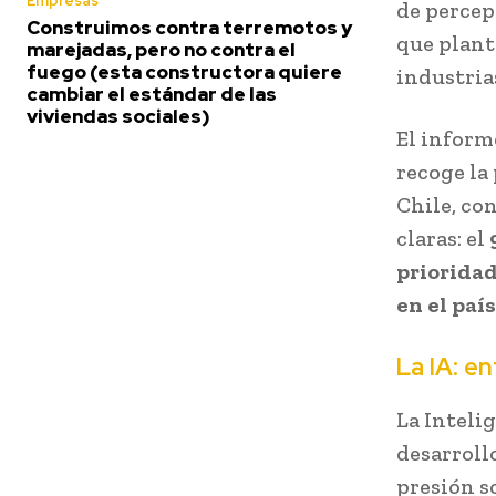
Empresas
de percep
Construimos contra terremotos y
que plant
marejadas, pero no contra el
fuego (esta constructora quiere
industria
cambiar el estándar de las
viviendas sociales)
El inform
recoge la
Chile, co
claras: el
priorida
en el país
La IA: e
La Inteli
desarroll
presión s