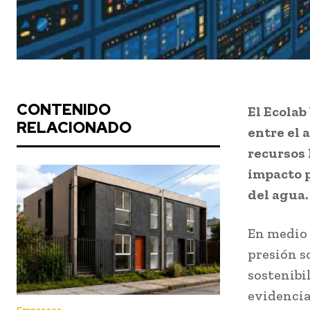
CONTENIDO
El Ecola
RELACIONADO
entre el a
recursos 
impacto p
del agua.
En medio 
presión so
sostenibil
evidencia