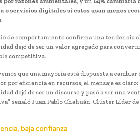
s por razones ambientales
, y un
64% cambiaría 
a o servicios digitales si estos usan menos rec
s
.
io de comportamiento confirma una tendencia cl
lidad dejó de ser un valor agregado para converti
ble competitiva.
emos que una mayoría está dispuesta a cambiar 
r por eficiencia en recursos, el mensaje es claro: 
idad dejó de ser un discurso y pasó a ser una ven
va”, señaló Juan Pablo Chahuán, Clúster Líder de
gencia, baja confianza