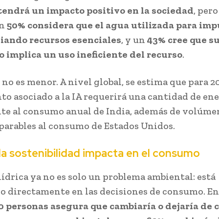
 tendrá un impacto positivo en la sociedad
, per
un
50% considera que el agua utilizada para imp
iando recursos esenciales
, y un
43% cree que s
o implica un uso ineficiente del recurso
.
 no es menor. A nivel global, se estima que para 2
to asociado a la IA requerirá una cantidad de en
te al consumo anual de India, además de volúme
arables al consumo de Estados Unidos.
a sostenibilidad impacta en el consumo
hídrica ya no es solo un problema ambiental: está
o directamente en las decisiones de consumo. En
0 personas asegura que cambiaría o dejaría de