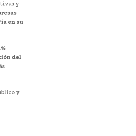
tivas y
presas
ía en su
4%
tión del
ás
úblico y