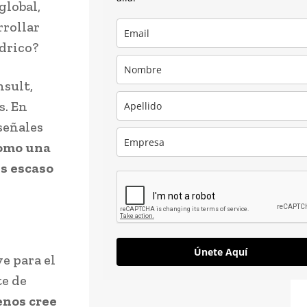
global,
rrollar
ídrico?
nsult,
s. En
señales
como una
es escaso
Únete Aquí
e para el
e de
enos cree