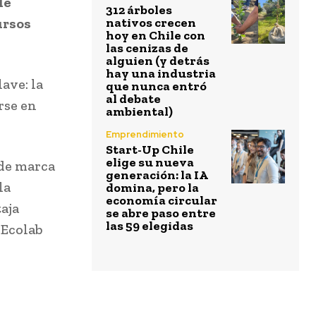
de
312 árboles
ursos
nativos crecen
hoy en Chile con
las cenizas de
alguien (y detrás
hay una industria
ave: la
que nunca entró
al debate
rse en
ambiental)
Emprendimiento
Start-Up Chile
elige su nueva
de marca
generación: la IA
la
domina, pero la
economía circular
taja
se abre paso entre
las 59 elegidas
 Ecolab