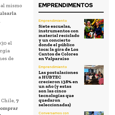
EMPRENDIMENTOS
o al mismo
ulsarla
u
Emprendimiento
Siete escuelas,
instrumentos con
material reciclado
y un concierto
030 el
donde el público
toca: la gira de Los
ergía
Cantos de Colores
nes de
en Valparaíso
Emprendimiento
Las postulaciones
a HUBTEC
crecieron 138% en
un año (y estas
son las cinco
tecnologías que
 Chile,
7
quedaron
seleccionadas)
 comprar
Conversamos con