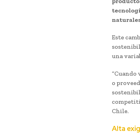
producto
tecnologí
naturale
Este camb
sostenibi
una varia
“Cuando v
o proveedo
sostenibil
competiti
Chile.
Alta exi