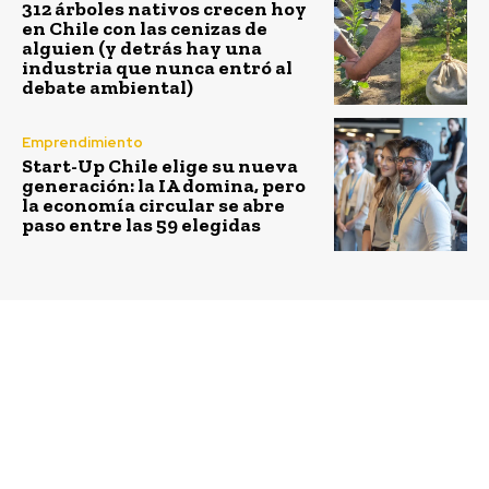
312 árboles nativos crecen hoy
en Chile con las cenizas de
alguien (y detrás hay una
industria que nunca entró al
debate ambiental)
Emprendimiento
Start-Up Chile elige su nueva
generación: la IA domina, pero
la economía circular se abre
paso entre las 59 elegidas
Previous article
Next article
Juan Villavicencio
WOM Chile anuncia la
asumirá la Gerencia
llegada de Andrés Ok
General de Engie Chile
como COO de la
con foco en
compañía
sostenibilidad y
transformación