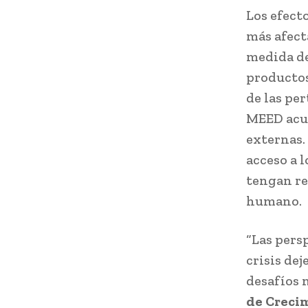
Los efect
más afect
medida de
productos
de las pe
MEED acus
externas. 
acceso a 
tengan re
humano.
“Las pers
crisis dej
desafíos 
de Crecim