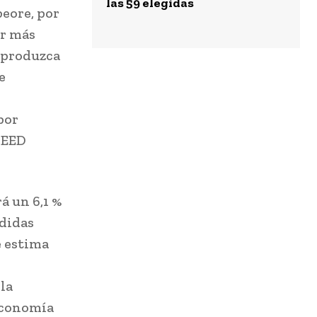
las 59 elegidas
peore, por
or más
e produzca
e
por
MEED
á un 6,1 %
edidas
e estima
la
 economía