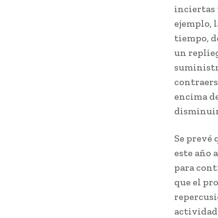
inciertas
ejemplo, 
tiempo, d
un replie
suministr
contraers
encima de
disminuirí
Se prevé 
este año 
para cont
que el pr
repercusi
actividad