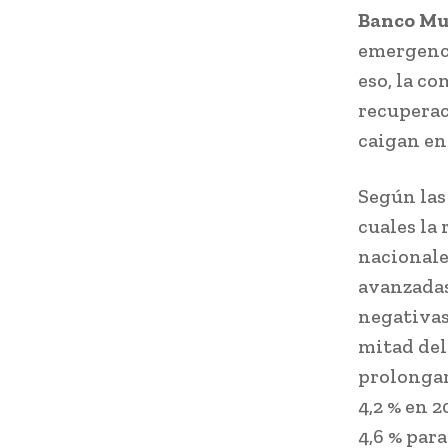
Banco Mu
emergenci
eso, la c
recuperac
caigan en
Según las
cuales la
nacionale
avanzadas
negativas
mitad del
prolongar
4,2 % en 2
4,6 % par