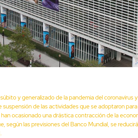
súbito y generalizado de la pandemia del coronavirus y
 suspensión de las actividades que se adoptaron para
 han ocasionado una drástica contracción de la econo
e, según las previsiones del Banco Mundial, se reducir
]
.