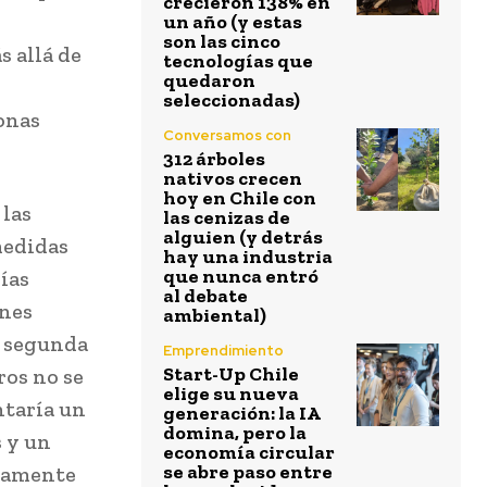
crecieron 138% en
un año (y estas
son las cinco
 allá de
tecnologías que
quedaron
seleccionadas)
onas
Conversamos con
312 árboles
nativos crecen
hoy en Chile con
 las
las cenizas de
alguien (y detrás
medidas
hay una industria
que nunca entró
ías
al debate
ones
ambiental)
a segunda
Emprendimiento
Start-Up Chile
ros no se
elige su nueva
ntaría un
generación: la IA
domina, pero la
s y un
economía circular
se abre paso entre
umamente