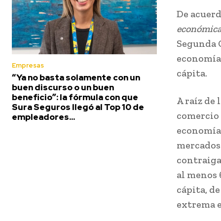
De acuerd
económica
Segunda G
economía
Empresas
cápita.
“Ya no basta solamente con un
buen discurso o un buen
beneficio”: la fórmula con que
A raíz de 
Sura Seguros llegó al Top 10 de
comercio 
empleadores...
economías
mercados 
contraiga
al menos 
cápita, de
extrema e