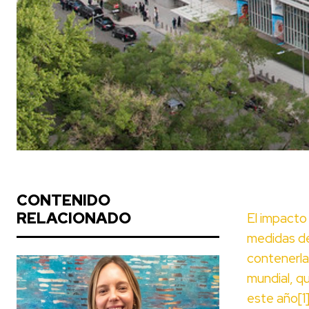
CONTENIDO
RELACIONADO
El impacto 
medidas de
contenerla
mundial, qu
este año
[1