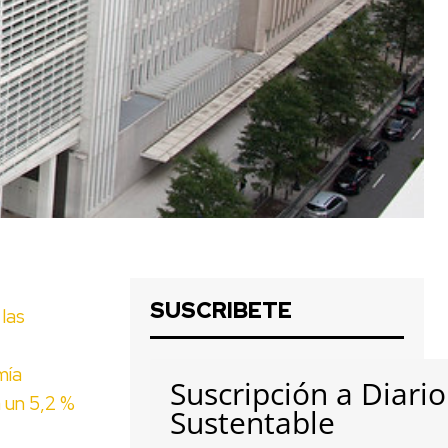
SUSCRIBETE
 las
mía
Suscripción a Diario
á un 5,2 %
Sustentable