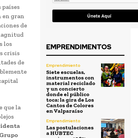
 países
n en gran
Únete Aquí
aciones de
 magnitud
s los
EMPRENDIMENTOS
 crisis
ltades de
Emprendimiento
bablemente
Siete escuelas,
instrumentos con
capital
material reciclado
y un concierto
donde el público
toca: la gira de Los
Cantos de Colores
e que la
en Valparaíso
plejos
Emprendimiento
sidenta
Las postulaciones
a HUBTEC
 Grupo