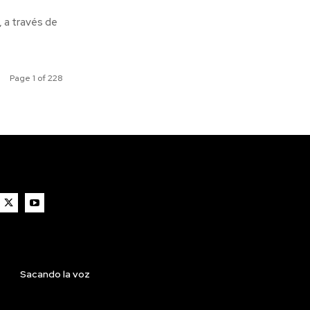
, a través de
Page 1 of 228
Sacando la voz