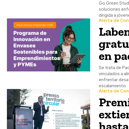
Go Green Stude
soluciones enfo
dirigida a jóve
Alerta de Con
Laben
gratu
en pa
Se trata de Pa
vinculados a a
enfrentar desaf
escalamiento.
Alerta de Con
Premi
extie
hasta 