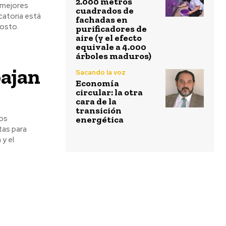
2.000 metros
 mejores
cuadrados de
catoria está
fachadas en
gosto.
purificadores de
aire (y el efecto
equivale a 4.000
árboles maduros)
bajan
Sacando la voz
Economía
circular: la otra
cara de la
transición
os
energética
tas para
y el