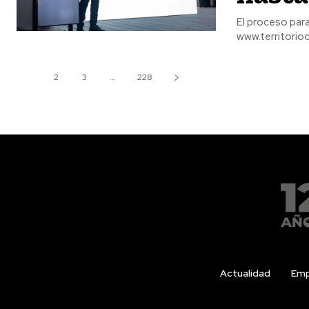
El proceso para
www.territorioci
1
2
3
...
228
Actualidad
Emp