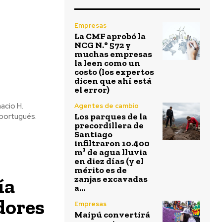
Empresas
La CMF aprobó la
NCG N.° 572 y
muchas empresas
la leen como un
costo (los expertos
dicen que ahí está
el error)
acio H.
Agentes de cambio
Los parques de la
 portugués.
precordillera de
Santiago
infiltraron 10.400
m³ de agua lluvia
en diez días (y el
mérito es de
ía
zanjas excavadas
a...
dores
Empresas
Maipú convertirá