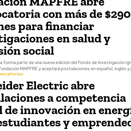
ación MAPFRE abre
catoria con más de $290
nes para financiar
tigaciones en salud y
sión social
 forma parte de una nueva edición del Fondo de Investigación Ign
Fundación MAPFRE y aceptará postulaciones en español, inglés y
vocatorias
ider Electric abre
laciones a competencia
l de innovación en energ
estudiantes y emprende