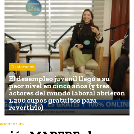
Destacados
El desempleo juvenil llegó a su
peor nivel en cinco años (y tres
actores del mundo laboral abrieron
1.200 cupos gratuitos para
revertirlo)
vocatorias