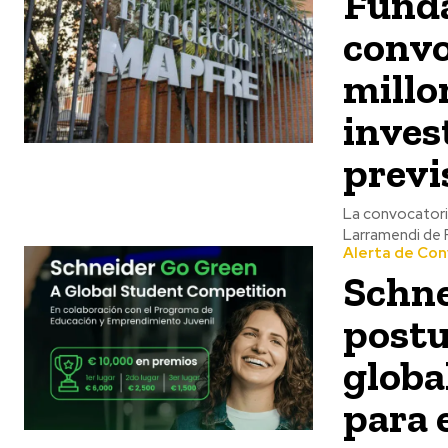
Fund
convo
millo
inves
previ
La convocatoria
Larramendi de 
Alerta de Con
Schne
postu
globa
para 