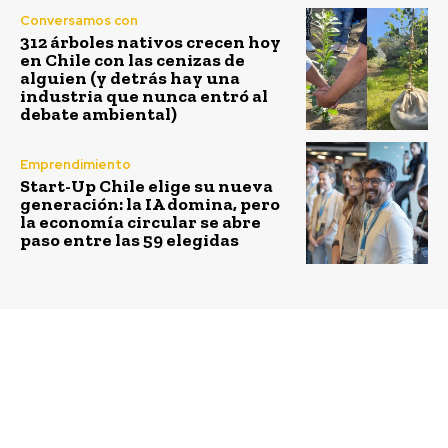
Conversamos con
312 árboles nativos crecen hoy
en Chile con las cenizas de
alguien (y detrás hay una
industria que nunca entró al
debate ambiental)
Emprendimiento
Start-Up Chile elige su nueva
generación: la IA domina, pero
la economía circular se abre
paso entre las 59 elegidas
Previous article
Next article
Expertos analizaron la
Ministerio del Medio
importancia de contar
Ambiente tendrá rol
con edificios más
articulador en la
eficientes y
elaboración de Ley