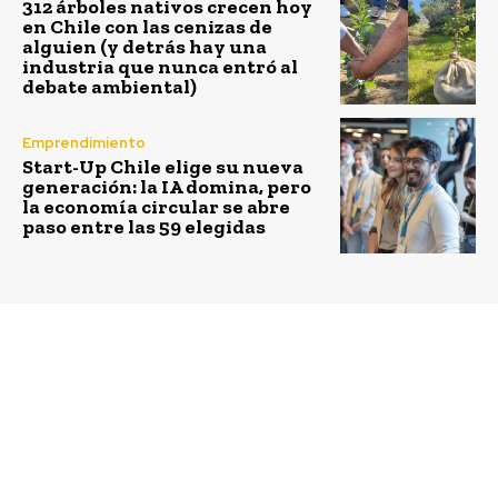
312 árboles nativos crecen hoy
en Chile con las cenizas de
alguien (y detrás hay una
industria que nunca entró al
debate ambiental)
Emprendimiento
Start-Up Chile elige su nueva
generación: la IA domina, pero
la economía circular se abre
paso entre las 59 elegidas
Previous article
Next article
Campaña conducción
Desigualdad y
segura: ACHS entrega
desempleo son las
recomendaciones de
principales
seguridad para los
preocupaciones de los
automovilistas durante
chilenos, según III
estas vacaciones
Estudio de Valores