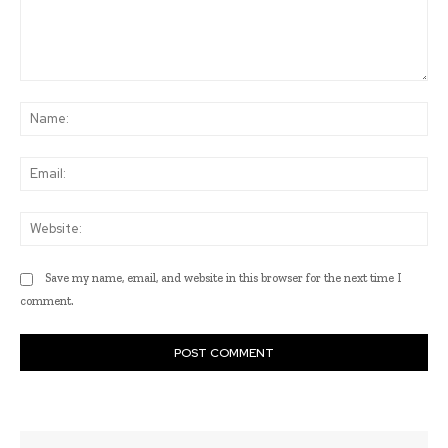
Comment:
Na
Ema
Web
Save my name, email, and website in this browser for the next time I
comment.