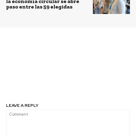
la economía circular se abre
paso entre las 59 elegidas
Previous article
Next article
Iniciativa de Blumar y
Parque eólico Puelche
USS beneficiará a niños
Sur abre postulaciones
y adultos de San
para su fondo
Vicente: Estudiantes de
concursable para
cuarto año de la sede
proyectos
Concepción realizarán
comunitarios y
operativos
ecológicos
fonoaudiológicos
LEAVE A REPLY