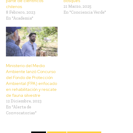
parte de científicos
bosques
chilenos
21 Marzo, 2025
8 Febrero, 2023
En "Conciencia Verde"
En "Academia"
Ministerio del Medio
Ambiente lanzó Concurso
del Fondo de Protección
Ambiental (FPA) enfocado
en rehabilitación y rescate
de fauna silvestre
12 Diciembre, 2023
En "Alerta de
Convocatorias"