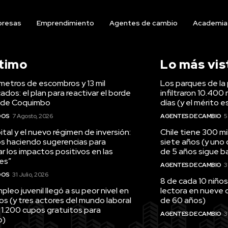
resas
Emprendimiento
Agentes de cambio
Academia
ltimo
Lo más vis
ómetros de escombros y 13 mil
Los parques de la 
ados: el plan para reactivar el borde
infiltraron 10.400 
 de Coquimbo
días (y el mérito e
DOS
7 Agosto, 2026
AGENTES DE CAMBIO
5
tal y el nuevo régimen de inversión:
Chile tiene 300 m
s haciendo sugerencias para
siete años (y uno
r los impactos positivos en las
de 5 años sigue baj
es”
AGENTES DE CAMBIO
3
DOS
31 Julio, 2026
8 de cada 10 niños
pleo juvenil llegó a su peor nivel en
lectora en nueve 
os (y tres actores del mundo laboral
de 60 años)
 1.200 cupos gratuitos para
AGENTES DE CAMBIO
3
o)