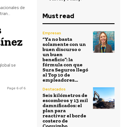
nacionales de
an...
Must read
s
Empresas
tínez
“Ya no basta
solamente con un
buen discurso o
un buen
beneficio”: la
fórmula con que
global se
Sura Seguros llegó
al Top 10 de
empleadores...
Page 6 of 6
Destacados
Seis kilómetros de
escombros y 13 mil
damnificados: el
plan para
reactivar el borde
costero de
Coquimbo