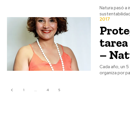
Natura pasó a 
sustentabilida
2017
Prote
tarea
– Nat
Cada año, un 5 
organiza por pa
1
...
4
5
6