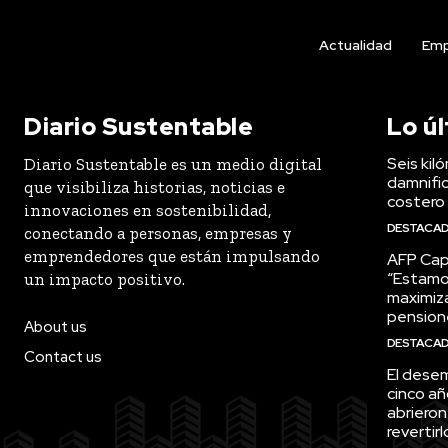
Actualidad
Emp
Diario Sustentable
Lo ú
Seis kil
Diario Sustentable es un medio digital
damnific
que visibiliza historias, noticias e
costero
innovaciones en sostenibilidad,
DESTACA
conectando a personas, empresas y
emprendedores que están impulsando
AFP Capi
“Estamo
un impacto positivo.
maximiza
pension
About us
DESTACA
Contact us
El desem
cinco añ
abrieron
revertirl