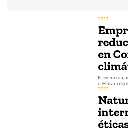
2017
Empr
reduc
en Co
climá
El evento orga
el Ministro (s)
2017
Natur
inter
ética