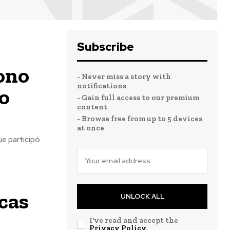
Subscribe
ono
- Never miss a story with
notifications
o
- Gain full access to our premium
content
- Browse free from up to 5 devices
at once
e participó
cas
UNLOCK ALL
I've read and accept the
Privacy Policy
.