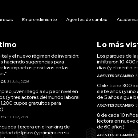
resas
Emprendimiento
Agentes de cambio
Academia
ltimo
Lo más vis
tal y el nuevo régimen de inversión:
Los parques de la 
s haciendo sugerencias para
infiltraron 10.400 
r los impactos positivos en las
días (y el mérito e
es”
AGENTES DE CAMBIO
5
DOS
31 Julio, 2026
Chile tiene 300 m
pleo juvenil llegó a su peor nivel en
siete años (y uno
os (y tres actores del mundo laboral
de 5 años sigue baj
 1.200 cupos gratuitos para
AGENTES DE CAMBIO
3
o)
8 de cada 10 niños
DOS
31 Julio, 2026
lectora en nueve 
queda tercera en el ranking de
de 60 años)
ilidad de Ipsos (y primera en su
AGENTES DE CAMBIO
3