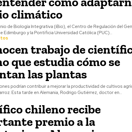
entender cómo adaptarn
o climático
lenio de Biología Integrativa (iBio), el Centro de Regulación del 
de Edimburgo y la Pontificia Universidad Católica (PUC)...
ntos
ocen trabajo de científi
no que estudia cómo se
ntan las plantas
ones podrían contribuir a mejorar la productividad de cultivos ag
el maíz, trigo y arroz. Esta tarde en Alemania, Rodrigo Gutiérrez, doctor en...
ífico chileno recibe
tante premio a la