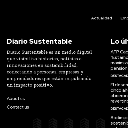
Actualidad
Emp
Diario Sustentable
Lo ú
AFP Capi
Diario Sustentable es un medio digital
“Estamo
que visibiliza historias, noticias e
maximiza
innovaciones en sostenibilidad,
pension
conectando a personas, empresas y
DESTACA
emprendedores que están impulsando
El desem
un impacto positivo.
cinco añ
abrieron
About us
revertirl
Contact us
DESTACA
Sodimac 
sostenib