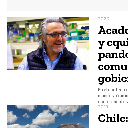
2020
Acade
y equ
pande
comun
gobie
En el contexto
manifestó un ir
conocimientos
2019
Chile