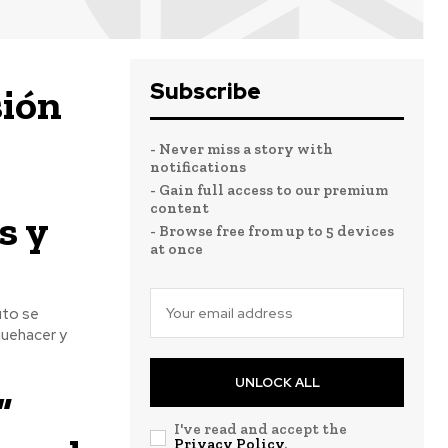
Subscribe
sión
- Never miss a story with
notifications
- Gain full access to our premium
content
s y
- Browse free from up to 5 devices
at once
uto se
quehacer y
UNLOCK ALL
”
I've read and accept the
Privacy Policy
.