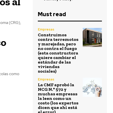
os al
Must read
Genoma (CRG),
Empresas
Construimos
co
contra terremotos
y marejadas, pero
no contra el fuego
(esta constructora
quiere cambiar el
estándar de las
viviendas
sociales)
rícolas como
Empresas
La CMF aprobó la
NCG N.° 572 y
muchas empresas
la leen como un
costo (los expertos
dicen que ahí está
el error)