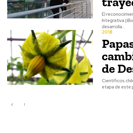
traye
El reconocimien
Integrativa (iB
desarrolla...
2018
Papas
cambi
de De
Científicos chi
1
2