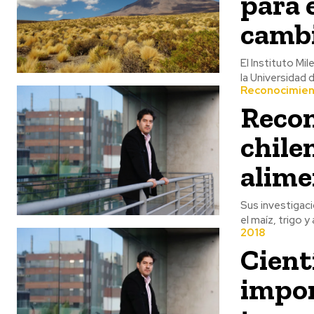
para 
cambi
El Instituto Mi
la Universidad 
Reconocimie
Recon
chile
alime
Sus investigaci
2018
Cient
impor