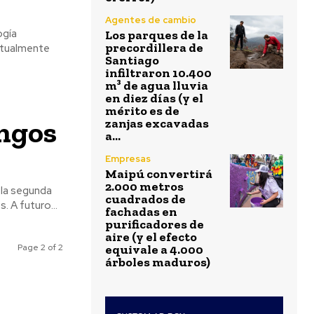
Agentes de cambio
ogía
Los parques de la
precordillera de
actualmente
Santiago
infiltraron 10.400
m³ de agua lluvia
en diez días (y el
mérito es de
ongos
zanjas excavadas
a...
Empresas
Maipú convertirá
2.000 metros
n la segunda
cuadrados de
etapa de este proyecto esta primavera, aplicando lo descubierto en plantaciones. A futuro...
fachadas en
purificadores de
aire (y el efecto
Page 2 of 2
equivale a 4.000
árboles maduros)