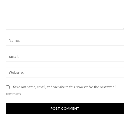
Comment:
Na
Ema
Web
Save my name, email, and website in this browser for the next time I
comment.