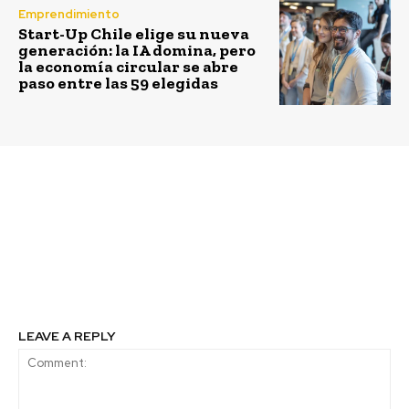
Emprendimiento
Start-Up Chile elige su nueva
generación: la IA domina, pero
la economía circular se abre
paso entre las 59 elegidas
Previous article
Next article
Quíbar: La mascota
Reimagina Turismo
creada por niños y
Santiago 2024,
niñas que representa al
impulsando a que todos
turismo en Angostura
los viajeros, sean el
del Biobío
mejor viajero
LEAVE A REPLY