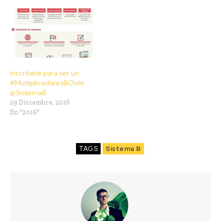
Inscríbete para ser un
#MultiplicadoresBChile
@SistemaB
29 Diciembre, 2016
En "2016"
TAGS
Sistema B