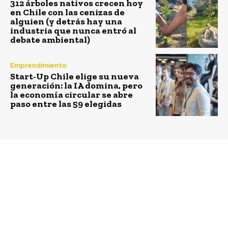
312 árboles nativos crecen hoy
en Chile con las cenizas de
alguien (y detrás hay una
industria que nunca entró al
debate ambiental)
Emprendimiento
Start-Up Chile elige su nueva
generación: la IA domina, pero
la economía circular se abre
paso entre las 59 elegidas
Previous article
Next article
“Atlas Open Innovation
PurposeDay 2023,
Challenge 2023”:
evento dedicado 100%
Convocatoria para
al propósito de las
startups y scaleups con
empresas y del trabajo
soluciones de energía
solar para pilotar