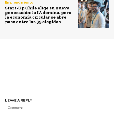
Emprendimiento
Start-Up Chile elige su nueva
generación: la IA domina, pero
la economía circular se abre
paso entre las 59 elegidas
Previous article
Next article
Mercado Pago ofrece
Sistema B abre
2500 becas de
convocatoria para ser
educación financiera
un Multiplicador B
para potenciar los
negocios liderados por
mujeres en América
Latina
LEAVE A REPLY