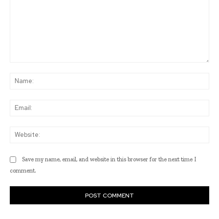
Comment:
Na
Ema
Web
Save my name, email, and website in this browser for the next time I
comment.