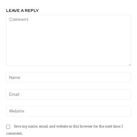
LEAVE A REPLY
Comment:
Na
Ema
Web
Save my name, email, and website in this browser for the next time I
comment.