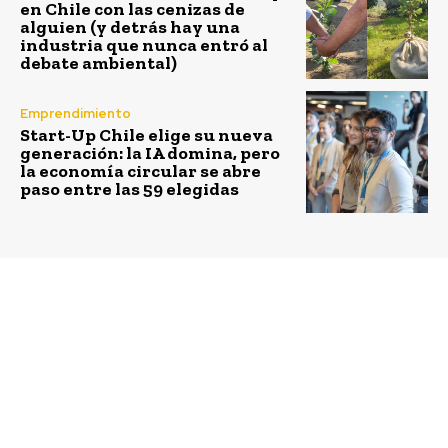
en Chile con las cenizas de
alguien (y detrás hay una
industria que nunca entró al
debate ambiental)
Emprendimiento
Start-Up Chile elige su nueva
generación: la IA domina, pero
la economía circular se abre
paso entre las 59 elegidas
Previous article
Next article
Enel Américas y Enel
Sodimac Chile lanzó su
Chile estrenan
Reporte de
plataformas web
Sostenibilidad con
interactivas para sus
estándar internacional
Memorias Anuales
GRI y verificación
Integradas 2022
externa