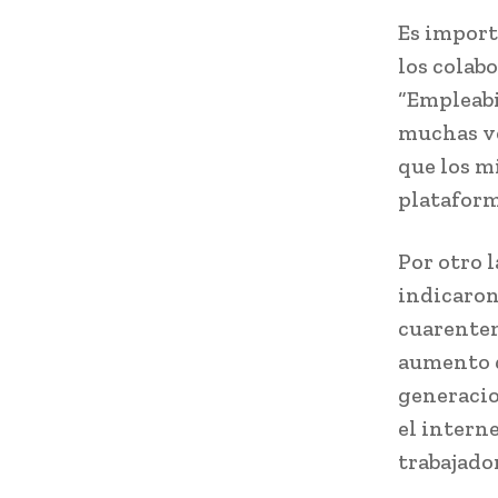
Es import
los colab
“Empleabi
muchas ve
que los m
plataform
Por otro 
indicaron
cuarenten
aumento d
generacio
el intern
trabajado