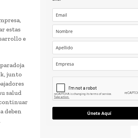
empresa,
ar estas
arrollo e
 paradoja
k, junto
bajadores
su salud
 continuar
sa deben
Únete Aquí
n