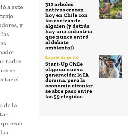
312 árboles
ió a este
nativos crecen
hoy en Chile con
trajo
las cenizas de
adores, y
alguien (y detrás
hay una industria
ñías
que nunca entró
al debate
res
ambiental)
leador
Emprendimiento
ue todos
Start-Up Chile
elige su nueva
mos se
generación: la IA
rtar el
domina, pero la
economía circular
se abre paso entre
las 59 elegidas
o de la
tar
, quieran
las