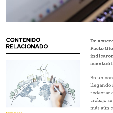
CONTENIDO
De acuerd
RELACIONADO
Pacto Glo
indicaron
acentuó l
En un con
llegando a
redactar 
trabajo s
más aún c