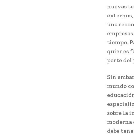
nuevas te
externos,
una recom
empresas 
tiempo. P
quienes f
parte del 
Sin embar
mundo cor
educación
especiali
sobre la 
moderna d
debe tene