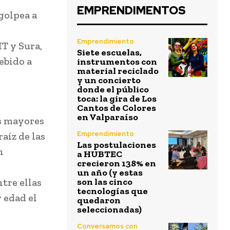
EMPRENDIMENTOS
golpea a
Emprendimiento
T y Sura,
Siete escuelas,
ebido a
instrumentos con
material reciclado
y un concierto
donde el público
toca: la gira de Los
Cantos de Colores
en Valparaíso
as mayores
Emprendimiento
aíz de las
Las postulaciones
n
a HUBTEC
crecieron 138% en
un año (y estas
tre ellas
son las cinco
tecnologías que
 edad el
quedaron
seleccionadas)
Conversamos con