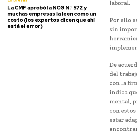
Empresas
laboral.
La CMF aprobó la NCG N.° 572 y
muchas empresas la leen como un
Por ello 
costo (los expertos dicen que ahí
está el error)
sin impor
herramien
implement
De acuerdo
del traba
con la fi
indica que
mental, p
con estos
estar ada
encontrar