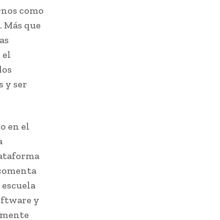
ernos como
. Más que
as
 el
dos
 y ser
o en el
a
lataforma
 comenta
 escuela
oftware y
almente