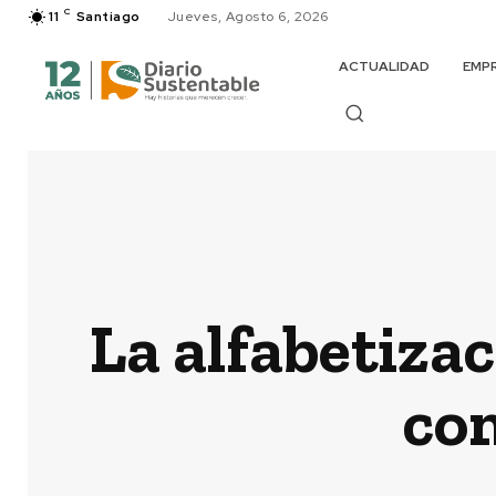
C
11
Santiago
Jueves, Agosto 6, 2026
ACTUALIDAD
EMP
La alfabetizac
com