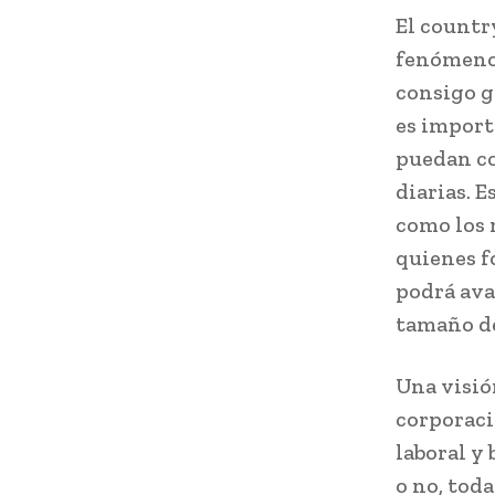
El countr
fenómeno 
consigo g
es import
puedan co
diarias. 
como los 
quienes f
podrá ava
tamaño de
Una visió
corporaci
laboral y 
o no, tod