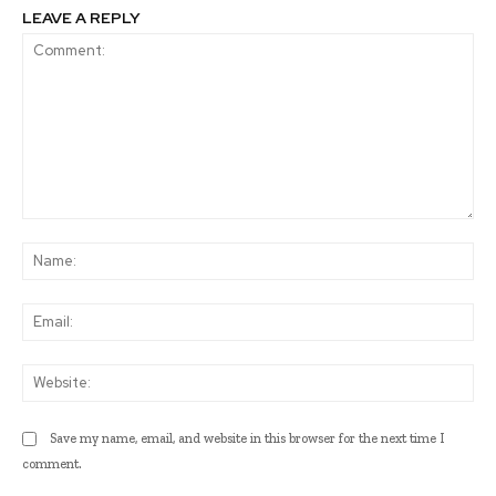
LEAVE A REPLY
Comment:
Na
Ema
Web
Save my name, email, and website in this browser for the next time I
comment.