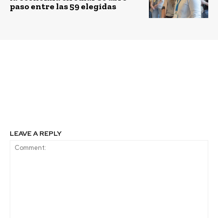
paso entre las 59 elegidas
Previous article
Next article
5% de las empresas
El 59% de los
cuentan con estrategia
trabajadores chilenos
de ciberseguridad
quieren renunciar a sus
efectiva
empleos actuales
LEAVE A REPLY