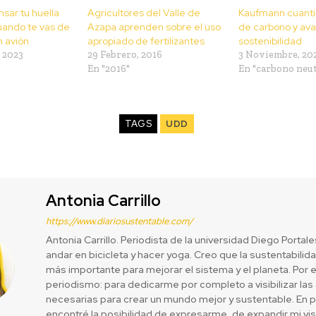
ar tu huella
Agricultores del Valle de
Kaufmann cuantif
uando te vas de
Azapa aprenden sobre el uso
de carbono y av
 avión
apropiado de fertilizantes
sostenibilidad
 2023
29 Febrero, 2016
3 Noviembre, 20
En "2016"
En "carbono neut
TAGS
UDD
Antonia Carrillo
https://www.diariosustentable.com/
Antonia Carrillo. Periodista de la universidad Diego Portal
andar en bicicleta y hacer yoga. Creo que la sustentabilida
más importante para mejorar el sistema y el planeta. Por 
periodismo: para dedicarme por completo a visibilizar las
necesarias para crear un mundo mejor y sustentable. En 
encontré la posibilidad de expresarme, de expandir mi vi