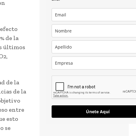
on
 efecto
% de la
s últimos
O2,
ad de la
cias de la
objetivo
oso entre
Únete Aquí
ue esto
o se