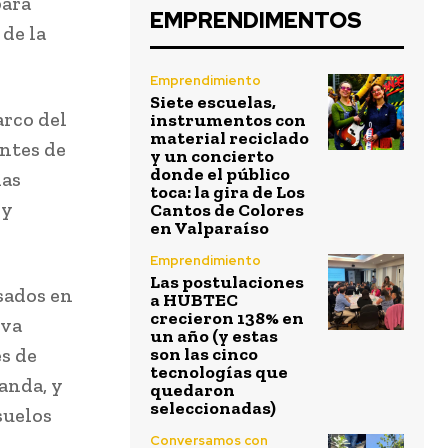
para
EMPRENDIMENTOS
de la
Emprendimiento
Siete escuelas,
arco del
instrumentos con
material reciclado
ntes de
y un concierto
donde el público
mas
toca: la gira de Los
 y
Cantos de Colores
en Valparaíso
Emprendimiento
Las postulaciones
sados en
a HUBTEC
crecieron 138% en
iva
un año (y estas
es de
son las cinco
tecnologías que
anda, y
quedaron
seleccionadas)
suelos
Conversamos con