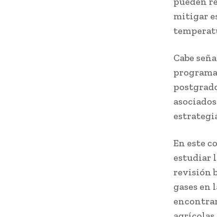
pueden re
mitigar e
temperatu
Cabe seña
programa 
postgrado
asociados
estrategia
En este c
estudiar 
revisión b
gases en 
encontrar
agrícolas