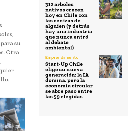
312 árboles
nativos crecen
hoy en Chile con
las cenizas de
s
alguien (y detrás
hay una industria
boles,
que nunca entró
al debate
 para su
ambiental)
s. Otra
Emprendimiento
,
Start-Up Chile
elige su nueva
quier
generación: la IA
llo.
domina, pero la
economía circular
se abre paso entre
las 59 elegidas