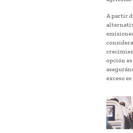
A partir 
alternativ
emisiones.
considera
crecimien
opción es
aseguránd
exceso es