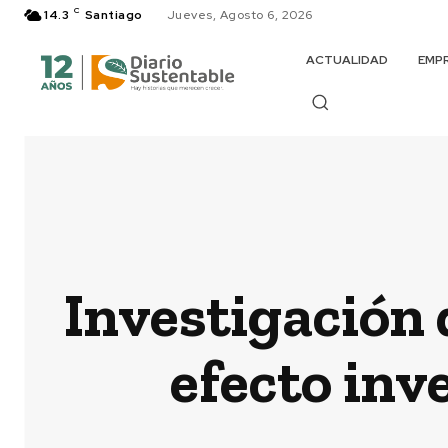
C
14.3
Santiago
Jueves, Agosto 6, 2026
ACTUALIDAD
EMP
Investigación 
efecto inv