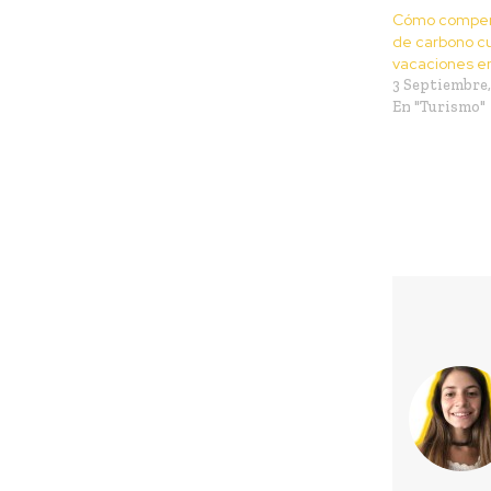
Cómo compens
de carbono c
vacaciones en
3 Septiembre,
En "Turismo"