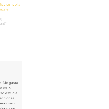
ica su huella
anza en
23
ral"
es. Me gusta
d es lo
eso estudié
 acciones
periodismo
sión sobre