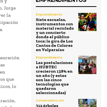
EMPRENDIMENTOS
ón y
, Jorge
er la
Emprendimiento
Siete escuelas,
icipación
instrumentos con
material reciclado
a.
y un concierto
donde el público
toca: la gira de Los
Cantos de Colores
en Valparaíso
tauración
Emprendimiento
Las postulaciones
sas
a HUBTEC
crecieron 138% en
 en
un año (y estas
tos que
son las cinco
tecnologías que
icos, lo
quedaron
seleccionadas)
ración.
Conversamos con
312 árboles