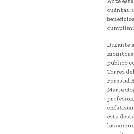
Ante este
cuántas h
beneficios
cumplimie
Durante e
monitoreo
público c
Torres del
Forestal 
Marta Gon
profesiona
enfatizan
ésta dest
las comun