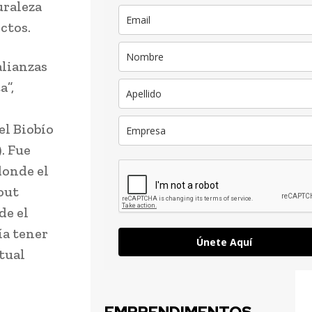
uraleza
ctos.
alianzas
a”,
el Biobío
. Fue
donde el
out
de el
ía tener
Únete Aquí
tual