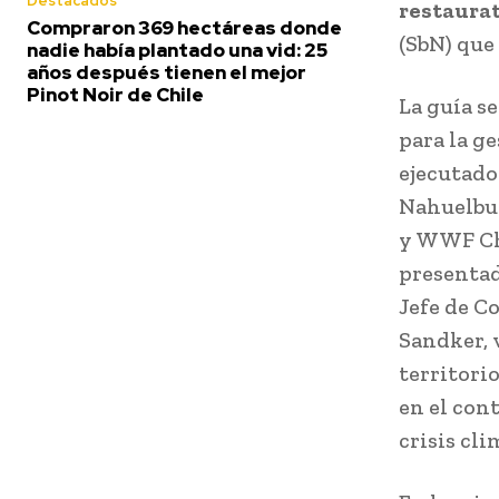
Destacados
restaurat
Compraron 369 hectáreas donde
(SbN) que
nadie había plantado una vid: 25
años después tienen el mejor
Pinot Noir de Chile
La guía s
para la g
ejecutado
Nahuelbut
y WWF Chi
presentad
Jefe de C
Sandker, 
territori
en el con
crisis cli