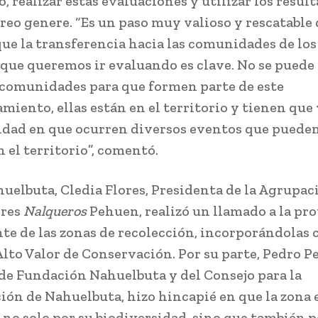
, realizar estas evaluaciones y utilizar los resul
reo genere. “Es un paso muy valioso y rescatable 
que la transferencia hacia las comunidades de los
 que queremos ir evaluando es clave. No se puede 
s comunidades para que formen parte de este
iento, ellas están en el territorio y tienen que 
dad en que ocurren diversos eventos que puede
 el territorio”, comentó.
uelbuta, Cledia Flores, Presidenta de la Agrupac
ores
Nalqueros
Pehuen, realizó un llamado a la pr
e de las zonas de recolección, incorporándolas
Alto Valor de Conservación. Por su parte, Pedro P
e Fundación Nahuelbuta y del Consejo para la
ión de Nahuelbuta, hizo hincapié en que la zona 
 no solo por su biodiversidad, sino que también p