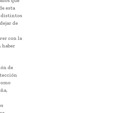
tados que
de esta
 distintos
dejar de
ver con la
n haber
ión de
otección
 como
eña,
es
or