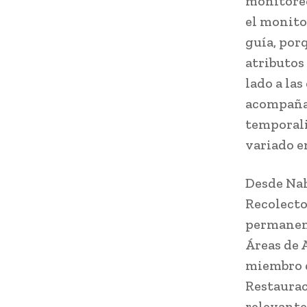
monitoreo
el monito
guía, por
atributos
lado a la
acompañam
temporali
variado en
Desde Nah
Recolect
permanent
Áreas de 
miembro d
Restaurac
relevante