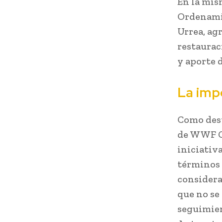
En la mis
Ordenamie
Urrea, ag
restaurac
y aporte 
La imp
Como dest
de WWF Ch
iniciativ
términos 
considera
que no se
seguimien