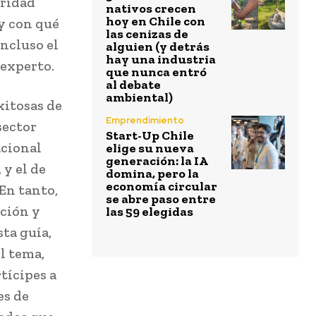
uridad
nativos crecen
hoy en Chile con
y con qué
las cenizas de
incluso el
alguien (y detrás
hay una industria
 experto.
que nunca entró
al debate
ambiental)
xitosas de
Emprendimiento
sector
Start-Up Chile
acional
elige su nueva
generación: la IA
 y el de
domina, pero la
economía circular
En tanto,
se abre paso entre
ación y
las 59 elegidas
sta guía,
l tema,
tícipes a
es de