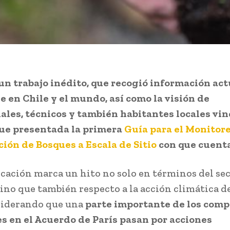
un trabajo inédito, que recogió información ac
e en Chile y el mundo, así como la visión de
ales, técnicos y también habitantes locales vi
fue presentada la primera
Guía para el Monitore
ión de Bosques a Escala de Sitio
con que cuenta 
icación marca un hito no solo en términos del se
sino que también respecto a la acción climática de
siderando que una
parte importante de los com
s en el Acuerdo de París pasan por acciones