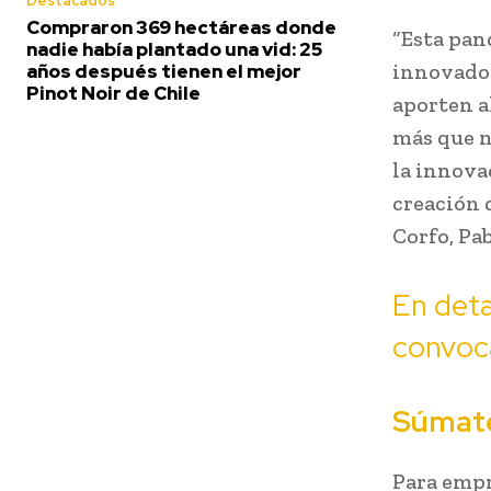
Destacados
Compraron 369 hectáreas donde
“Esta pan
nadie había plantado una vid: 25
innovador
años después tienen el mejor
Pinot Noir de Chile
aporten al
más que n
la innova
creación 
Corfo, Pab
En deta
convoca
Súmate
Para empr