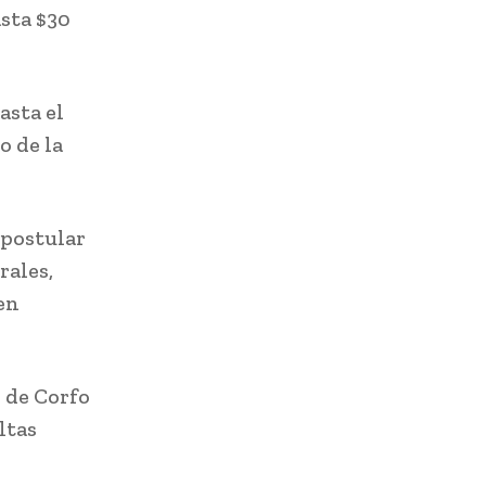
asta $30
asta el
o de la
postular
rales,
en
 de Corfo
ltas