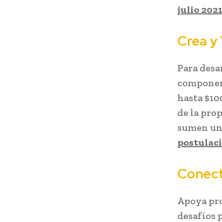
julio 2021
Crea y 
Para desa
component
hasta $10
de la pro
sumen una
postulaci
Conect
Apoya pro
desafíos 