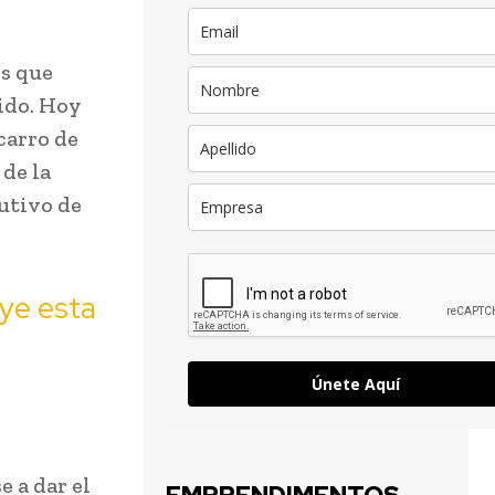
es que
tido. Hoy
carro de
de la
cutivo de
uye esta
Únete Aquí
 a dar el