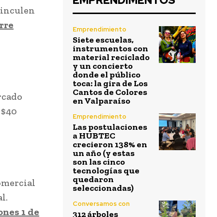
EMPRENDIMENTOS
vinculen
rre
Emprendimiento
Siete escuelas,
instrumentos con
material reciclado
y un concierto
donde el público
toca: la gira de Los
Cantos de Colores
rcado
en Valparaíso
 $40
Emprendimiento
Las postulaciones
a HUBTEC
crecieron 138% en
un año (y estas
son las cinco
tecnologías que
quedaron
omercial
seleccionadas)
l.
Conversamos con
ones 1 de
312 árboles