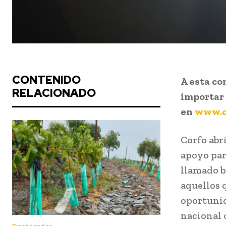
CONTENIDO
A esta co
RELACIONADO
importar 
en
www.co
Corfo abr
apoyo par
llamado b
aquellos 
oportunid
nacional 