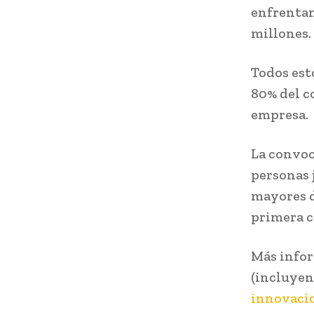
enfrentan
millones.
Todos est
80% del c
empresa.
La convoc
personas 
mayores d
primera c
Más infor
(incluyen
innovaci