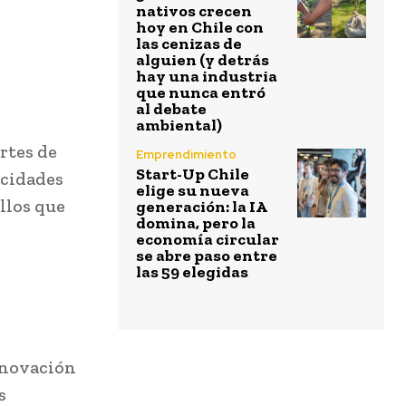
nativos crecen
hoy en Chile con
las cenizas de
alguien (y detrás
hay una industria
que nunca entró
al debate
ambiental)
rtes de
Emprendimiento
Start-Up Chile
acidades
elige su nueva
llos que
generación: la IA
domina, pero la
economía circular
se abre paso entre
las 59 elegidas
nnovación
s