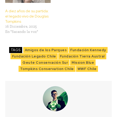
A diez años de su partida:
el legado vivo de Douglas
Tompkins
16 Diciembre, 2025
En "Sacando la voz"
TAGS
Amigos de los Parques
Fundación Kennedy
Fundación Legado Chile
Fundación Tierra Austral
Geute Conservación Sur
Mission Blue
Tompkins Conservation Chile
WWF Chile