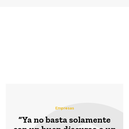
Previous article
Next article
F4F: sistema productivo
60 estudiantes de
puede evitar emisiones
liceos técnicos realizan
de más de 40 kg de CO2
curso de Acuicultura a
eq por cada kg de
través de programa
proteína producida
SENCE de formación
online