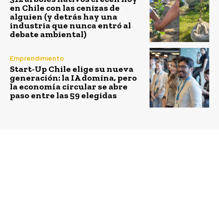
en Chile con las cenizas de
alguien (y detrás hay una
industria que nunca entró al
debate ambiental)
Emprendimiento
Start-Up Chile elige su nueva
generación: la IA domina, pero
la economía circular se abre
paso entre las 59 elegidas
Previous article
Next article
Desafío Levantemos
YouthActionNet
Chile junto a Unilever
premió a 10
y Ultramar
emprendedores de
implementan la
innovaciones sociales
primera Villa
y ambientales
Sustentable de Chile