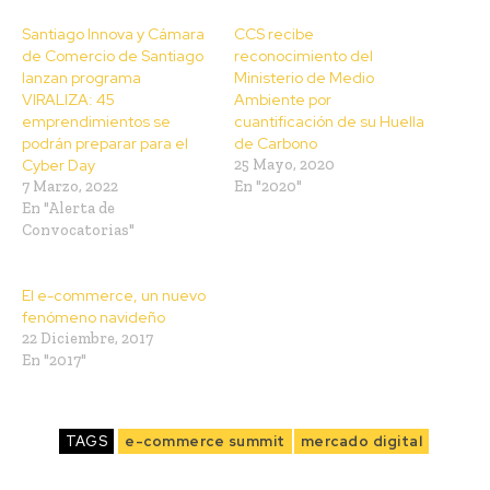
Santiago Innova y Cámara
CCS recibe
de Comercio de Santiago
reconocimiento del
lanzan programa
Ministerio de Medio
VIRALIZA: 45
Ambiente por
emprendimientos se
cuantificación de su Huella
podrán preparar para el
de Carbono
Cyber Day
25 Mayo, 2020
7 Marzo, 2022
En "2020"
En "Alerta de
Convocatorias"
El e-commerce, un nuevo
fenómeno navideño
22 Diciembre, 2017
En "2017"
TAGS
e-commerce summit
mercado digital