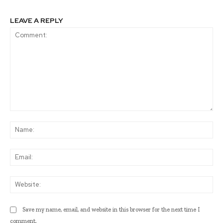
LEAVE A REPLY
Comment:
Na
Ema
Web
Save my name, email, and website in this browser for the next time I
comment.