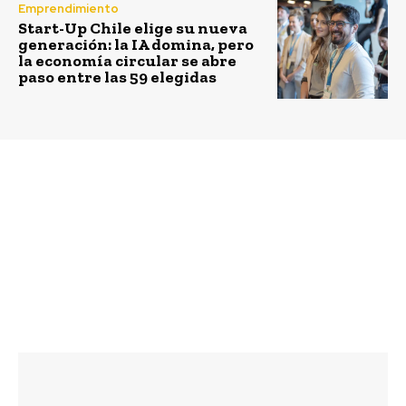
Emprendimiento
Start-Up Chile elige su nueva
generación: la IA domina, pero
la economía circular se abre
paso entre las 59 elegidas
Previous article
Next article
El innovador negocio
La bolsa: Tela v/s
que dona lentes a niños
plástico. Por Carla
de escasos recursos por
Silva @csilvapalma
cada unidad vendida