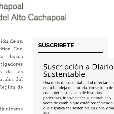
sión de su
SUSCRIBETE
ífico.
Con
sa busca
stigadores
Suscripción a Diario
o de las
Sustentable
urales del
Una dosis de sustentabilidad directamen
 Región de
en tu bandeja de entrada. No se trata de
cualquier correo, sino de historias
poderosas, innovaciones sustentables y
voces de cambio que están redefiniendo 
judicarse
que significa ser sostenible en Chile y m
allá.