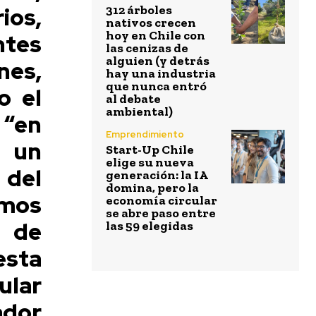
os,
312 árboles
nativos crecen
hoy en Chile con
ntes
las cenizas de
alguien (y detrás
es,
hay una industria
que nunca entró
o el
al debate
ambiental)
 “en
Emprendimiento
 un
Start-Up Chile
elige su nueva
del
generación: la IA
domina, pero la
amos
economía circular
se abre paso entre
 de
las 59 elegidas
esta
ular
dor