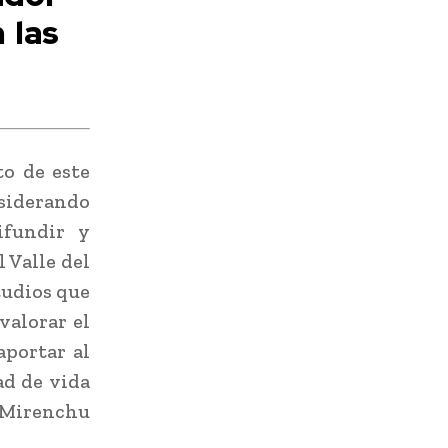
 las
o de este
nsiderando
ifundir y
 Valle del
tudios que
valorar el
aportar al
ad de vida
, Mirenchu