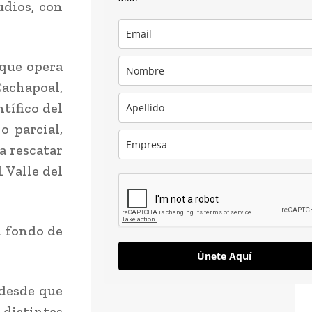
udios, con
 que opera
Cachapoal,
tífico del
o parcial,
a rescatar
l Valle del
n fondo de
Únete Aquí
 desde que
distintas