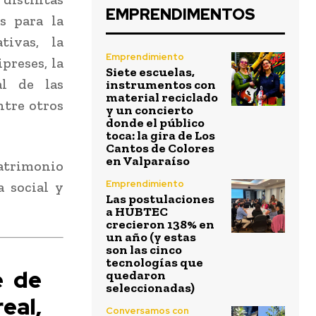
EMPRENDIMENTOS
s para la
tivas, la
Emprendimiento
preses, la
Siete escuelas,
al de las
instrumentos con
material reciclado
ntre otros
y un concierto
donde el público
toca: la gira de Los
Cantos de Colores
en Valparaíso
atrimonio
Emprendimiento
a social y
Las postulaciones
a HUBTEC
crecieron 138% en
un año (y estas
son las cinco
tecnologías que
e de
quedaron
seleccionadas)
eal,
Conversamos con