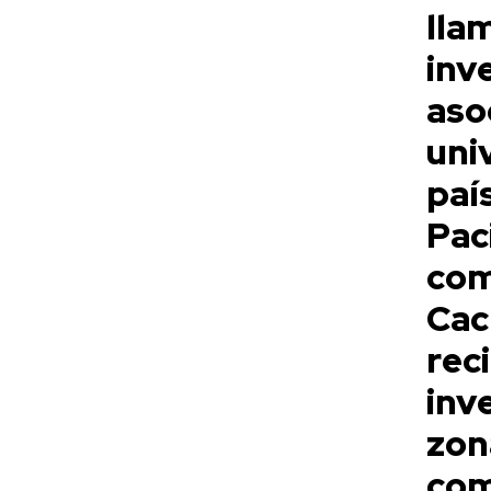
ll
inv
as
uni
paí
Pa
co
Cac
re
inv
zon
co