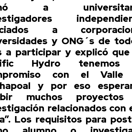
amó a universitari
estigadores independie
ociados a corporacion
versidades y ONG´s de tod
s a participar y explicó que
cific Hydro tenemos
mpromiso con el Valle 
hapoal y por eso esper
cibir muchos proyectos
estigación relacionados con 
a”. Los requisitos para post
mo alumno o investiga