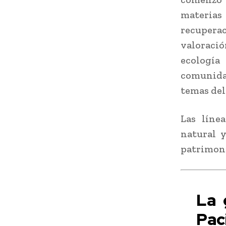
materias
recupera
valoració
ecología
comunidad
temas del
Las líne
natural y
patrimoni
La 
Pac