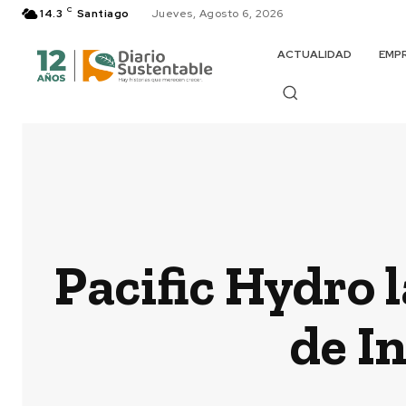
C
14.3
Santiago
Jueves, Agosto 6, 2026
ACTUALIDAD
EMP
Pacific Hydro 
de I