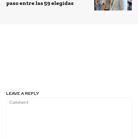
paso entre las 59 elegidas
Previous article
Next article
Masisa impulsa taller
Comienza inicio el
de mueblería con reos
proyecto “Colina II,
de centro penal
primer centro
Penitenciario con
Modelo de Gestión
Ambiental”
LEAVE A REPLY