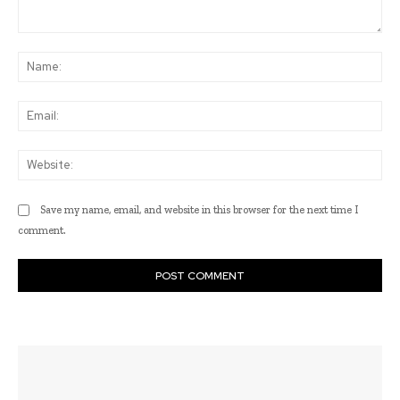
Comment:
Na
Ema
Web
Save my name, email, and website in this browser for the next time I
comment.