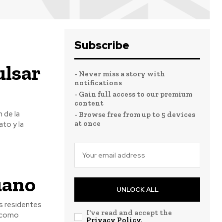
Subscribe
ulsar
- Never miss a story with
notifications
- Gain full access to our premium
content
 de la
- Browse free from up to 5 devices
at once
to y la
uano
UNLOCK ALL
os residentes
I've read and accept the
s como
Privacy Policy
.