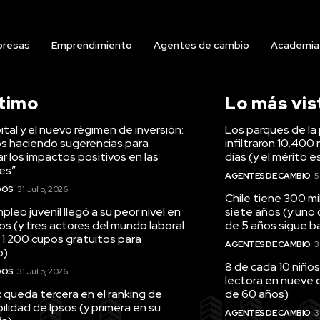
resas
Emprendimiento
Agentes de cambio
Academia
ltimo
Lo más vis
tal y el nuevo régimen de inversión:
Los parques de la 
s haciendo sugerencias para
infiltraron 10.400 
r los impactos positivos en las
días (y el mérito e
es”
AGENTES DE CAMBIO
5
DOS
31 Julio, 2026
Chile tiene 300 m
pleo juvenil llegó a su peor nivel en
siete años (y uno
os (y tres actores del mundo laboral
de 5 años sigue baj
 1.200 cupos gratuitos para
AGENTES DE CAMBIO
3
o)
8 de cada 10 niños
DOS
31 Julio, 2026
lectora en nueve 
queda tercera en el ranking de
de 60 años)
ilidad de Ipsos (y primera en su
AGENTES DE CAMBIO
3