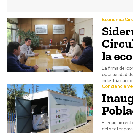
Economía Circ
Sider
Circu
la ec
La firma del co
oportunidad de 
industria nacion
Conciencia V
Inaug
Pobla
El equipamiento
del sector par