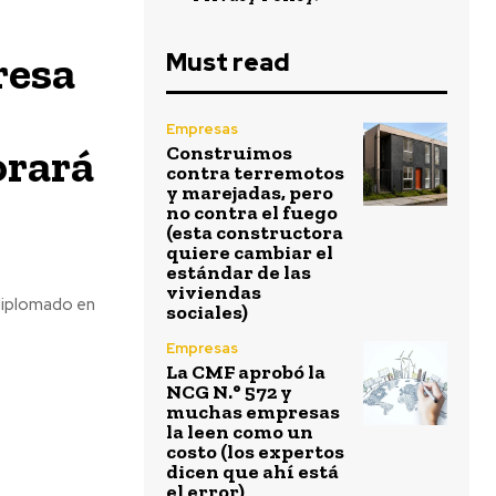
resa
Must read
Empresas
orará
Construimos
contra terremotos
y marejadas, pero
no contra el fuego
(esta constructora
quiere cambiar el
estándar de las
viviendas
 diplomado en
sociales)
Empresas
La CMF aprobó la
NCG N.° 572 y
muchas empresas
la leen como un
costo (los expertos
dicen que ahí está
el error)