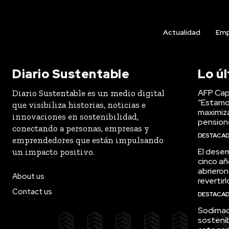
Actualidad
Emp
Diario Sustentable
Lo ú
AFP Capi
Diario Sustentable es un medio digital
“Estamo
que visibiliza historias, noticias e
maximiza
innovaciones en sostenibilidad,
pension
conectando a personas, empresas y
DESTACA
emprendedores que están impulsando
El desem
un impacto positivo.
cinco añ
abrieron
About us
revertirl
Contact us
DESTACA
Sodimac 
sostenib