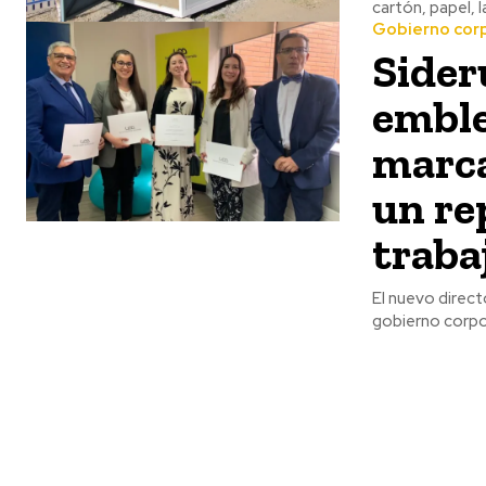
cartón, papel, l
Gobierno cor
Sider
emble
marca
un re
traba
El nuevo direc
gobierno corpo