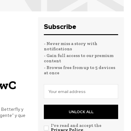
Subscribe
- Never miss a story with
notifications
- Gain full access to our premium
content
- Browse free from up to 5 devices
at once
PwC
UNLOCK ALL
gente” y que
I've read and accept the
Privacy Policy
.