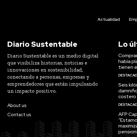
Actualidad
Emp
Diario Sustentable
Lo ú
Comprar
Diario Sustentable es un medio digital
había pl
que visibiliza historias, noticias e
tienen e
innovaciones en sostenibilidad,
DESTACA
conectando a personas, empresas y
emprendedores que están impulsando
Seis kil
damnific
un impacto positivo.
costero
DESTACA
About us
AFP Capi
Contact us
“Estamo
maximiza
pension