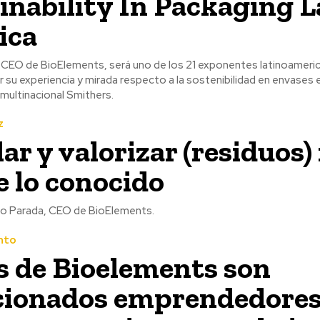
inability In Packaging L
ica
 CEO de BioElements, será uno de los 21 exponentes latinoamerican
 multinacional Smithers.
z
lar y valorizar (residuos
de lo conocido
io Parada, CEO de BioElements.
nto
s de Bioelements son
cionados emprendedore