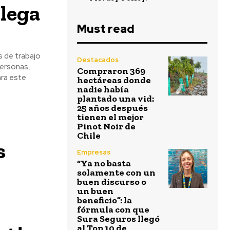
llega
Must read
 de trabajo
Destacados
personas,
Compraron 369
ara este
hectáreas donde
nadie había
plantado una vid:
25 años después
tienen el mejor
Pinot Noir de
Chile
s
Empresas
“Ya no basta
solamente con un
buen discurso o
un buen
beneficio”: la
fórmula con que
Sura Seguros llegó
al Top 10 de