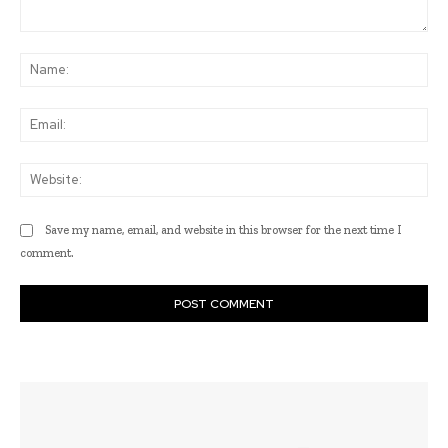
Comment:
Na
Ema
Web
Save my name, email, and website in this browser for the next time I
comment.