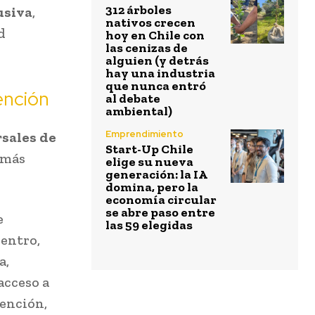
312 árboles
usiva
,
nativos crecen
d
hoy en Chile con
las cenizas de
alguien (y detrás
hay una industria
que nunca entró
ención
al debate
ambiental)
Emprendimiento
rsales de
Start-Up Chile
 más
elige su nueva
generación: la IA
domina, pero la
economía circular
se abre paso entre
e
las 59 elegidas
centro,
a,
acceso a
tención,