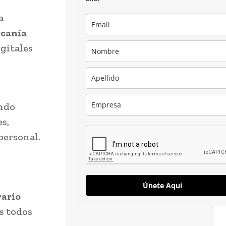
a
rcanía
gitales
endo
es,
personal.
Únete Aquí
rario
os todos