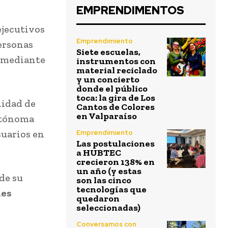
EMPRENDIMENTOS
ejecutivos
Emprendimiento
personas
Siete escuelas,
s mediante
instrumentos con
material reciclado
y un concierto
donde el público
toca: la gira de Los
lidad de
Cantos de Colores
en Valparaíso
utónoma
suarios en
Emprendimiento
Las postulaciones
a HUBTEC
crecieron 138% en
un año (y estas
de su
son las cinco
tecnologías que
nes
quedaron
seleccionadas)
Conversamos con