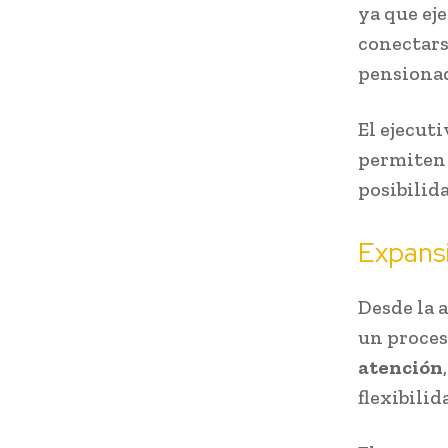
ya que ej
conectars
pensionad
El ejecut
permiten 
posibilida
Expans
Desde la 
un proce
atención
flexibilid