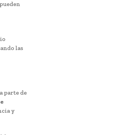
s pueden
io
iando las
a parte de
de
ncia y