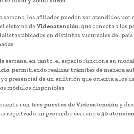
entre
10:00 y 20:00 horas
.
a semana, los afiliados pueden ser atendidos por 
del sistema de
Videoatención
, que conecta a las 
ialistas ubicados en distintas sucursales del paí
adas.
 de semana, en tanto, el espacio funciona en moda
icio
, permitiendo realizar trámites de manera a
oyo presencial de un anfitrión que orienta a los u
 los módulos disponibles.
 cuenta con
tres puestos de Videoatención
y des
ha registrado un promedio cercano a
30 atencio