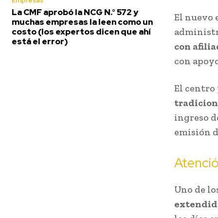
Empresas
La CMF aprobó la NCG N.° 572 y
El nuevo 
muchas empresas la leen como un
administr
costo (los expertos dicen que ahí
está el error)
con afili
con apoyo
El centro
tradicio
ingreso de
emisión d
Atenció
Uno de lo
extendid