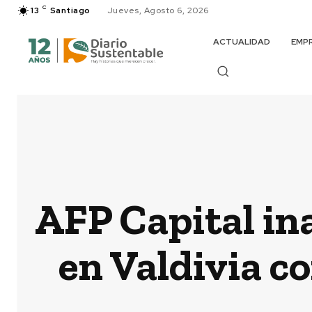
C
13
Santiago
Jueves, Agosto 6, 2026
ACTUALIDAD
EMP
AFP Capital in
en Valdivia c