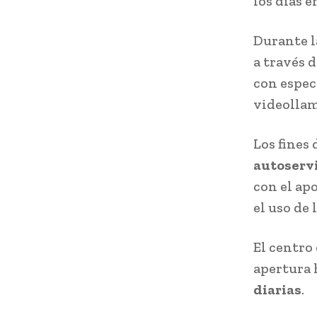
los días 
Durante l
a través 
con espec
videollam
Los fines
autoserv
con el ap
el uso de
El centro
apertura 
diarias
.