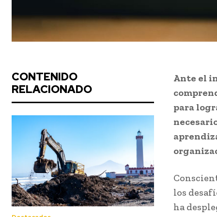
CONTENIDO
Ante el 
RELACIONADO
comprend
para logr
necesario
aprendiza
organiza
Conscient
los desaf
ha desple