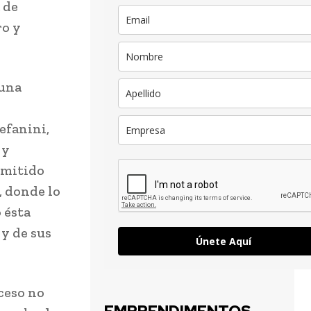
 de
ro y
 una
efanini,
 y
ermitido
, donde lo
 ésta
 y de sus
Únete Aquí
ceso no