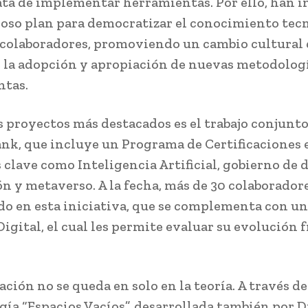
rata de implementar herramientas. Por ello, han 
oso plan para democratizar el conocimiento tec
 colaboradores, promoviendo un cambio cultural
 la adopción y apropiación de nuevas metodolog
ntas.
s proyectos más destacados es el trabajo conjunt
ank, que incluye un Programa de Certificaciones 
 clave como Inteligencia Artificial, gobierno de d
n y metaverso. A la fecha, más de 30 colaborador
do en esta iniciativa, que se complementa con un
igital, el cual les permite evaluar su evolución f
ción no se queda en solo en la teoría. A través de
ía “Espacios Vacíos”, desarrollada también por D