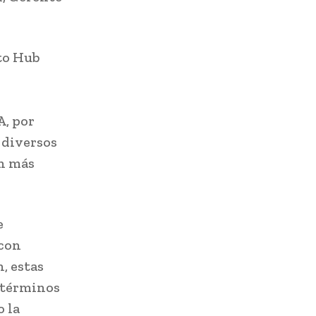
to Hub
A, por
 diversos
ón más
e
 con
, estas
 términos
o la