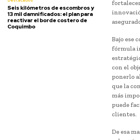
Destacados
fortalece
Seis kilómetros de escombros y
innovació
13 mil damnificados: el plan para
reactivar el borde costero de
asegurado
Coquimbo
Bajo ese 
fórmula i
estratégi
con el ob
ponerlo a
que la co
más impor
puede faci
clientes.
De esa ma