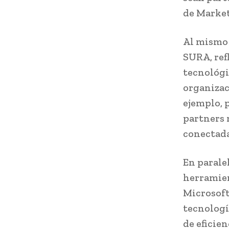
de Market
Al mismo 
SURA, ref
tecnológi
organizac
ejemplo, 
partners 
conectada 
En parale
herramien
Microsoft
tecnologí
de eficie