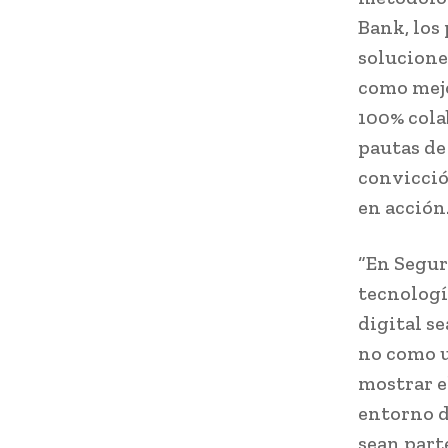
Bank, los
solucione
como mejo
100% cola
pautas de
convicció
en acción
“En Segur
tecnologí
digital s
no como u
mostrar e
entorno d
sean part