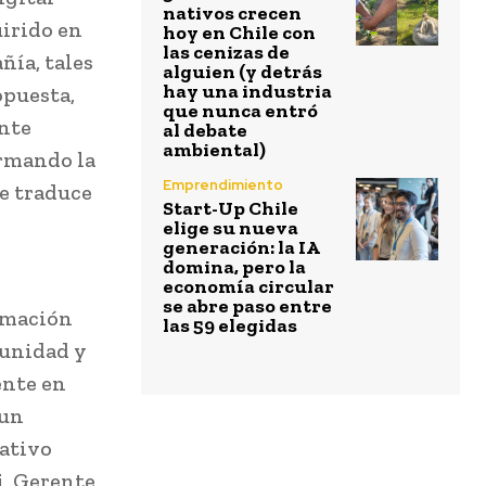
nativos crecen
irido en
hoy en Chile con
las cenizas de
ñía, tales
alguien (y detrás
hay una industria
opuesta,
que nunca entró
ante
al debate
ambiental)
irmando la
Emprendimiento
e traduce
Start-Up Chile
elige su nueva
generación: la IA
domina, pero la
economía circular
se abre paso entre
ormación
las 59 elegidas
tunidad y
ente en
 un
rativo
i, Gerente