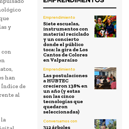
EMPRENDIMENTOS
impulsado
nológico
 que
Emprendimiento
Siete escuelas,
ías y
instrumentos con
material reciclado
y un concierto
donde el público
toca: la gira de Los
o con
Cantos de Colores
en
en Valparaíso
atos,
Emprendimiento
Las postulaciones
es han
a HUBTEC
 Índice de
crecieron 138% en
un año (y estas
rente al
son las cinco
tecnologías que
quedaron
seleccionadas)
 la
Conversamos con
312 árboles
igital