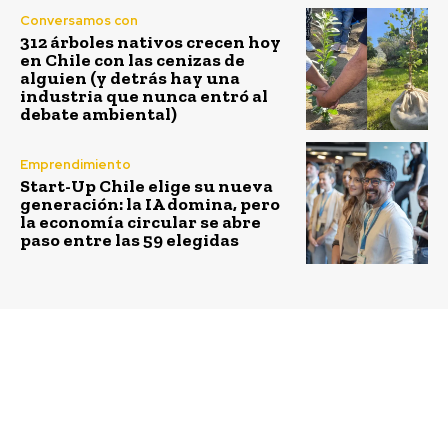
Conversamos con
312 árboles nativos crecen hoy
en Chile con las cenizas de
alguien (y detrás hay una
industria que nunca entró al
debate ambiental)
Emprendimiento
Start-Up Chile elige su nueva
generación: la IA domina, pero
la economía circular se abre
paso entre las 59 elegidas
Previous article
Next article
Empresas con propósito
“Riego inteligente para
compartieron sus
Ñuble” busca beneficiar
experiencias en Día de
con sondas de
la Innovación Social
capacitancia y