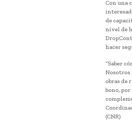
Con una c
interesad
de capaci
nivel de 
DropContr
hacer seg
“Saber có
Nosotros 
obras de r
bono, por
complemen
Coordinad
(CNR)