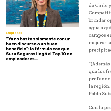
de Chile 
Competiti
brindar o
agua a qu
Empresas
campos en
“Ya no basta solamente con un
mejorar s
buen discurso o un buen
beneficio”: la fórmula con que
precipita
Sura Seguros llegó al Top 10 de
empleadores...
“(Además 
que los f
profundos
la región,
Pablo Sub
Con la pr