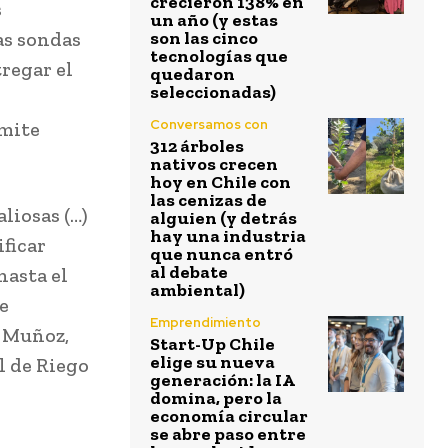
crecieron 138% en
s
un año (y estas
as sondas
son las cinco
tecnologías que
regar el
quedaron
seleccionadas)
Conversamos con
rmite
312 árboles
nativos crecen
hoy en Chile con
las cenizas de
liosas (…)
alguien (y detrás
hay una industria
ficar
que nunca entró
al debate
hasta el
ambiental)
e
Emprendimiento
e Muñoz,
Start-Up Chile
elige su nueva
l de Riego
generación: la IA
domina, pero la
economía circular
se abre paso entre