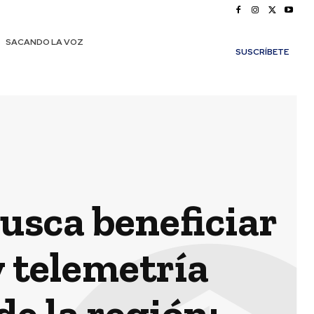
SACANDO LA VOZ
SUSCRÍBETE
usca beneficiar
y telemetría
de la región: