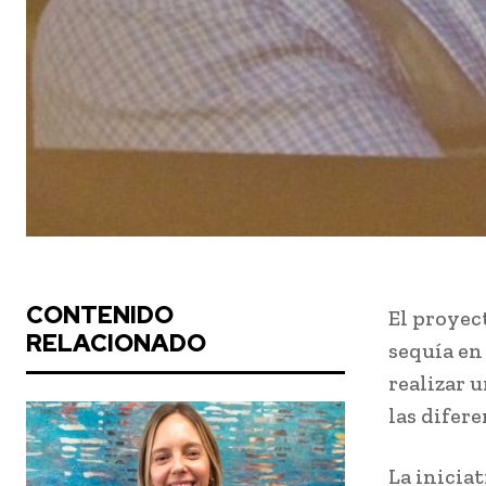
CONTENIDO
El proyec
RELACIONADO
sequía en
realizar u
las difer
La iniciat