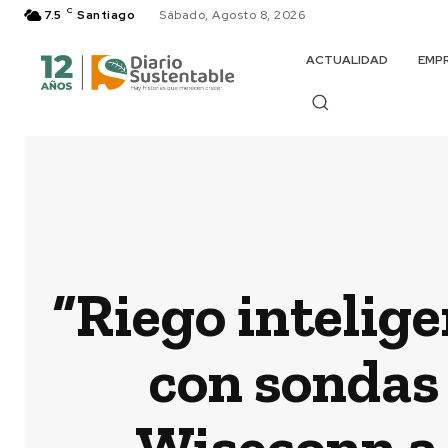
C
7.5
Santiago
Sábado, Agosto 8, 2026
ACTUALIDAD
EMP
“Riego intelige
con sondas 
Wiseconn a l