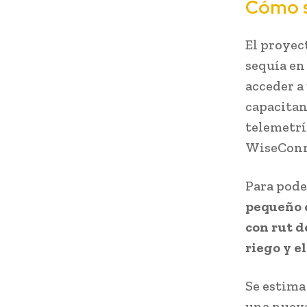
Cómo s
El proyec
sequía en
acceder a
capacitan
telemetrí
WiseConn
Para pode
pequeño o
con rut d
riego y el
Se estima
una nueva