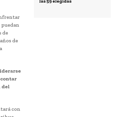
las 59 elegidas
enfrentar
n puedan
s de
 años de
a
iderarse
 contar
 del
ntará con
irihue,