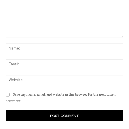
Comment:
Na
Ema
Web
Save my name, email, and website in this browser for the next time I
comment.