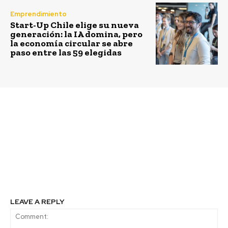
Emprendimiento
Start-Up Chile elige su nueva
generación: la IA domina, pero
la economía circular se abre
paso entre las 59 elegidas
Previous article
Next article
Latam Digital Equity
Premio Zayed a la
Challenge llega como
Sostenibilidad abre
una oportunidad para
plazo de inscripciones
organizaciones de
de candidaturas para el
impacto en
ciclo 2024
Latinoamérica
LEAVE A REPLY