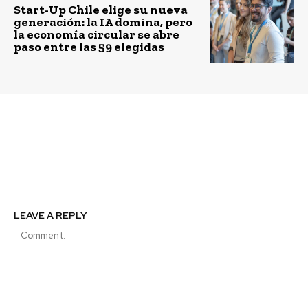
Start-Up Chile elige su nueva
generación: la IA domina, pero
la economía circular se abre
paso entre las 59 elegidas
Previous article
Next article
El futuro sólo puede ser
Plásticos flexibles y el
sostenible
desafío de su
recolección
LEAVE A REPLY