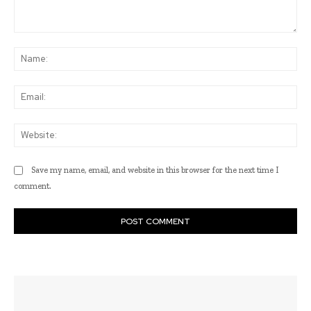
Comment:
Na
Ema
Web
Save my name, email, and website in this browser for the next time I
comment.