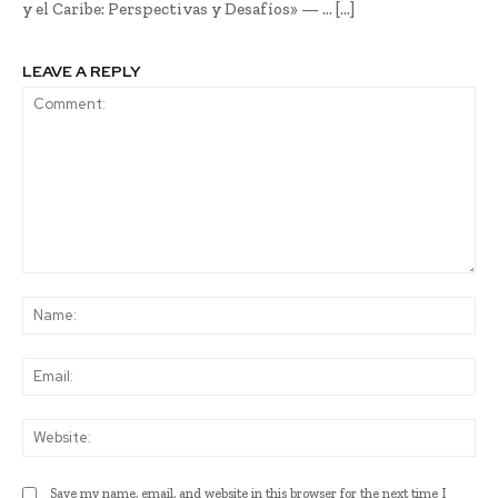
y el Caribe: Perspectivas y Desafíos» — … […]
LEAVE A REPLY
Comment:
Na
Ema
Web
Save my name, email, and website in this browser for the next time I