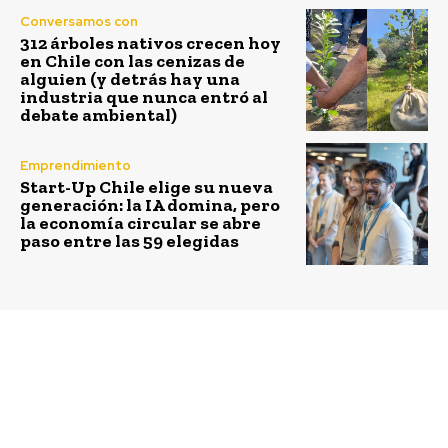
Conversamos con
312 árboles nativos crecen hoy
en Chile con las cenizas de
alguien (y detrás hay una
industria que nunca entró al
debate ambiental)
Emprendimiento
Start-Up Chile elige su nueva
generación: la IA domina, pero
la economía circular se abre
paso entre las 59 elegidas
Previous article
Next article
Emprende tu Mente y
Pacto Global presentará
Comité Corfo
Guía de Orientaciones
Antofagasta anuncian
para una Comunicación
la realización del
Sostenible