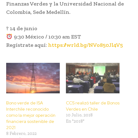
Finanzas Verdes y la Universidad Nacional de
Colombia, Sede Medellín.
?️ 14 de junio
9:30 México / 10:30 am EST
Regístrate aquí:
https://wrld.bg/NVo850Jl4V5
Bono verde de ISA
CCS realizó taller de Bonos
Interchile reconocido
Verdes en Chile
como la mejor operación
10 Julio, 2018
financiera sostenible de
En "2018"
2021
8 Febrero, 2022