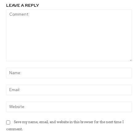
LEAVE A REPLY
Comment:
Na
Ema
Web
Save my name, email, and website in this browser for the next time I
comment.