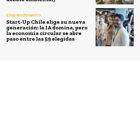
Emprendimiento
Start-Up Chile elige su nueva
generación: la IA domina, pero
la economía circular se abre
paso entre las 59 elegidas
Previous article
Next article
Innovador proyecto
Corfo abre
que busca reactivar la
postulaciones a
actividad productiva
programas semilla
de la Región de
inicia y expande con
O’Higgins pretende
foco en reactivación a
reunir a 100
nivel nacional
emprendedores e
impulsar 25 procesos de
incubación